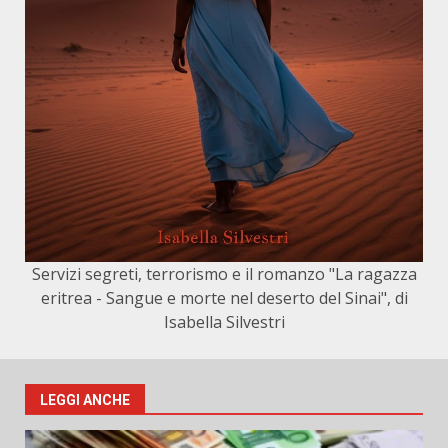
Servizi segreti, terrorismo e il romanzo "La ragazza
eritrea - Sangue e morte nel deserto del Sinai", di
Isabella Silvestri
LEGGI ANCHE