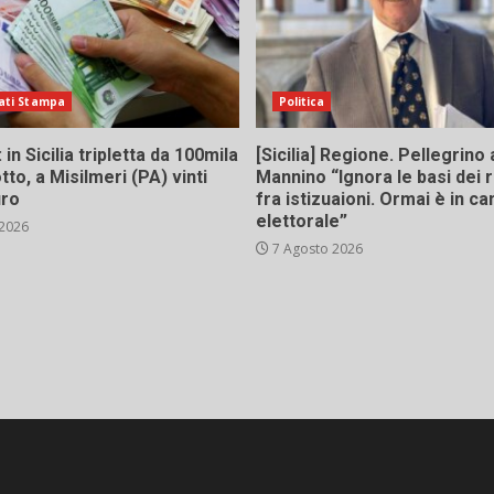
ati Stampa
Politica
in Sicilia tripletta da 100mila
[Sicilia] Regione. Pellegrino 
tto, a Misilmeri (PA) vinti
Mannino “Ignora le basi dei 
uro
fra istizuaioni. Ormai è in 
elettorale”
 2026
7 Agosto 2026