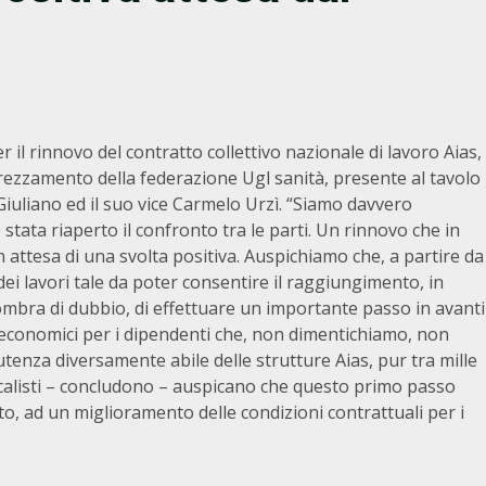
r il rinnovo del contratto collettivo nazionale di lavoro Aias,
prezzamento della federazione Ugl sanità, presente al tavolo
Giuliano ed il suo vice Carmelo Urzì. “Siamo davvero
 stata riaperto il confronto tra le parti. Un rinnovo che in
in attesa di una svolta positiva. Auspichiamo che, a partire da
ei lavori tale da poter consentire il raggiungimento, in
ombra di dubbio, di effettuare un importante passo in avanti
d economici per i dipendenti che, non dimentichiamo, non
utenza diversamente abile delle strutture Aias, pur tra mille
dacalisti – concludono – auspicano che questo primo passo
to, ad un miglioramento delle condizioni contrattuali per i