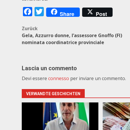
Facebook
Twitter
Share
Post
Beitragsnavigation
Zurück
Gela, Azzurro donne, l’assessore Gnoffo (FI)
nominata coordinatrice provinciale
Lascia un commento
Devi essere
connesso
per inviare un commento.
VERWANDTE GESCHICHTEN