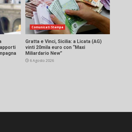
Comunicati Stampa
a
Gratta e Vinci, Sicilia: a Licata (AG)
rapporti
vinti 20mila euro con “Maxi
campagna
Miliardario New”
6 Agosto 2026