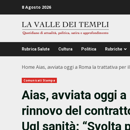
Zum
8 Agosto 2026
Inhalt
springen
Rubrica Salute
Cultura
Politica
Rubriche
Home
Aias, avviata oggi a Roma la trattativa per i
Comunicati Stampa
Aias, avviata oggi a 
rinnovo del contratt
Ugl sanità: “Svolta 