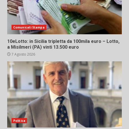
Comunicati Stampa
10eLotto: in Sicilia tripletta da 100mila euro – Lotto,
a Misilmeri (PA) vinti 13.500 euro
7 Agosto 2026
Politica