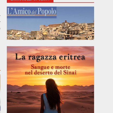
r
r
e