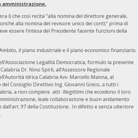
ia amministrazione.
ra l) che cosi recita “alla nomina del direttore generale,
nonché alla nomina del revisore unico dei conti;” prima di
eve essere l’intesa del Presidente facente funzioni della
mbito, il piano industriale e il piano economico finanziario.
ell’Associazione Legalità Democratica, formulo la presente
e Calabria Dr. Nino Spirlì, all’Assessore Regionale
ll’Autorità Idrica Calabria Avv. Marcello Manna, al
el Consiglio Direttivo Ing. Giovanni Greco, a tutti i
bria, a non compiere atti illegittimi che eccedono il loro
a amministrazione, leale collaborazione e buon andamento
all’art. 97 della Costituzione . In difetto e senza ulteriore
.