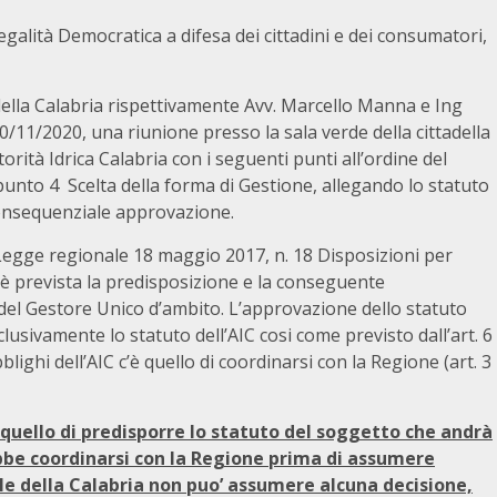
egalità Democratica a difesa dei cittadini e dei consumatori,
a della Calabria rispettivamente Avv. Marcello Manna e Ing
11/2020, una riunione presso la sala verde della cittadella
rità Idrica Calabria con i seguenti punti all’ordine del
unto 4 Scelta della forma di Gestione, allegando lo statuto
onsequenziale approvazione.
a Legge regionale 18 maggio 2017, n. 18 Disposizioni per
n è prevista la predisposizione e la conseguente
del Gestore Unico d’ambito. L’approvazione dello statuto
sclusivamente lo statuto dell’AIC cosi come previsto dall’art. 6
ighi dell’AIC c’è quello di coordinarsi con la Regione (art. 3
 quello di predisporre lo statuto del soggetto che andrà
ebbe coordinarsi con la Regione prima di assumere
ale della Calabria non puo’ assumere alcuna decisione,