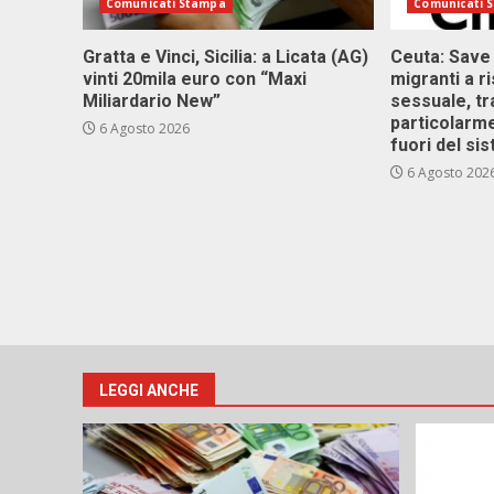
Comunicati Stampa
Comunicati 
Gratta e Vinci, Sicilia: a Licata (AG)
Ceuta: Save
vinti 20mila euro con “Maxi
migranti a r
Miliardario New”
sessuale, tr
particolarme
6 Agosto 2026
fuori del si
6 Agosto 202
LEGGI ANCHE