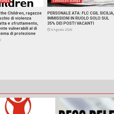
Stampa
Comunicati Stampa
 the Children, ragazze
PERSONALE ATA: FLC CGIL SICILIA
ischio di violenza
IMMISSIONI IN RUOLO SOLO SUL
atta e sfruttamento,
35% DEI POSTI VACANTI
nte vulnerabili al di
6 Agosto 2026
stema di protezione
6