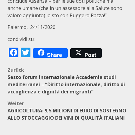
conclude Assenza – per le sue doti politiche ma
anche umane (che in un assessore alla Salute sono
valore aggiunto) io sto con Ruggero Razza!”.
Palermo, 24/11/2020
condividi su:
Facebook
Twitter
Share
Post
Beitragsnavigation
Zurück
Sesto forum internazionale Accademia studi
mediterranei – “Diritto internazionale, diritto di
accoglienza e dignità dei migranti”
Weiter
AGRICOLTURA: 9,5 MILIONI DI EURO DI SOSTEGNO
ALLO STOCCAGGIO DEI VINI DI QUALITÀ ITALIANI