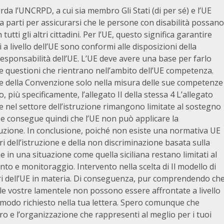
da l’UNCRPD, a cui sia membro Gli Stati (di per sé) e l’UE
 parti per assicurarsi che le persone con disabilità possano
utti gli altri cittadini. Per l’UE, questo significa garantire
 a livello dell’UE sono conformi alle disposizioni della
le responsabilità dell’UE. L’UE deve avere una base per farlo
questioni che rientrano nell’ambito dell’UE competenza.
one della Convenzione solo nella misura delle sue competenze
, più specificamente, l’allegato II della stessa 4 L’allegato
e nel settore dell’istruzione rimangono limitate al sostegno
e consegue quindi che l’UE non può applicare la
ruzione. In conclusione, poiché non esiste una normativa UE
ri dell’istruzione e della non discriminazione basata sulla
ne in una situazione come quella siciliana restano limitati al
o e monitoraggio. Intervento nella scelta di Il modello di
oteri dell’UE in materia. Di conseguenza, pur comprendendo ch
le vostre lamentele non possono essere affrontate a livello
modo richiesto nella tua lettera. Spero comunque che
uro e l’organizzazione che rappresenti al meglio per i tuoi