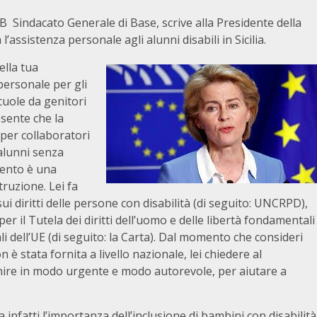
B Sindacato Generale di Base, scrive alla Presidente della
ssistenza personale agli alunni disabili in Sicilia.
ella tua
personale per gli
scuole da genitori
resente che la
 per collaboratori
 alunni senza
mento è una
struzione. Lei fa
i diritti delle persone con disabilità (di seguito: UNCRPD),
 il Tutela dei diritti dell’uomo e delle libertà fondamentali
li dell’UE (di seguito: la Carta). Dal momento che consideri
 è stata fornita a livello nazionale, lei chiedere al
nire in modo urgente e modo autorevole, per aiutare a
 infatti l’importanza dell’inclusione di bambini con disabilità