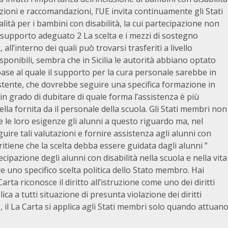
zioni e raccomandazioni, l’UE invita continuamente gli Stati
lità per i bambini con disabilità, la cui partecipazione non
supporto adeguato 2 La scelta e i mezzi di sostegno
ll’interno dei quali può trovarsi trasferiti a livello
isponibili, sembra che in Sicilia le autorità abbiano optato
se al quale il supporto per la cura personale sarebbe in
istente, che dovrebbe seguire una specifica formazione in
n grado di dubitare di quale forma l’assistenza è più
ella fornita da il personale della scuola. Gli Stati membri non
 le loro esigenze gli alunni a questo riguardo ma, nel
ire tali valutazioni e fornire assistenza agli alunni con
ritiene che la scelta debba essere guidata dagli alunni ”
pazione degli alunni con disabilità nella scuola e nella vita
e uno specifico scelta politica dello Stato membro. Hai
rta riconosce il diritto all’istruzione come uno dei diritti
ica a tutti situazione di presunta violazione dei diritti
1, il La Carta si applica agli Stati membri solo quando attuan