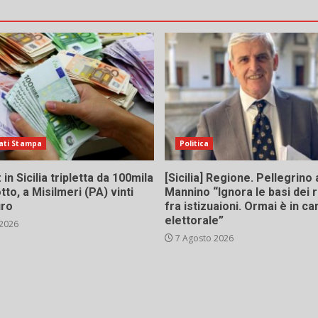
ati Stampa
Politica
in Sicilia tripletta da 100mila
[Sicilia] Regione. Pellegrino 
tto, a Misilmeri (PA) vinti
Mannino “Ignora le basi dei 
uro
fra istizuaioni. Ormai è in 
elettorale”
 2026
7 Agosto 2026