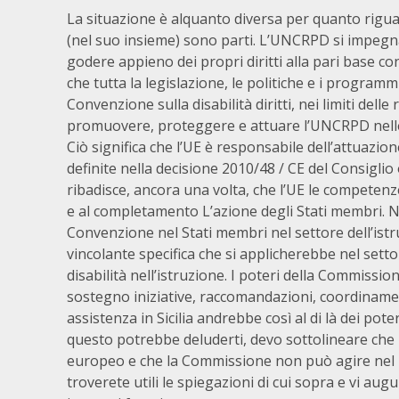
La situazione è alquanto diversa per quanto riguar
(nel suo insieme) sono parti. L’UNCRPD si impegna
godere appieno dei propri diritti alla pari base con t
che tutta la legislazione, le politiche e i programmi
Convenzione sulla disabilità diritti, nei limiti del
promuovere, proteggere e attuare l’UNCRPD nelle 
Ciò significa che l’UE è responsabile dell’attuazi
definite nella decisione 2010/48 / CE del Consiglio o
ribadisce, ancora una volta, che l’UE le competenz
e al completamento L’azione degli Stati membri. N
Convenzione nel Stati membri nel settore dell’ist
vincolante specifica che si applicherebbe nel setto
disabilità nell’istruzione. I poteri della Commissio
sostegno iniziative, raccomandazioni, coordinament
assistenza in Sicilia andrebbe così al di là dei p
questo potrebbe deluderti, devo sottolineare che 
europeo e che la Commissione non può agire nel 
troverete utili le spiegazioni di cui sopra e vi aug