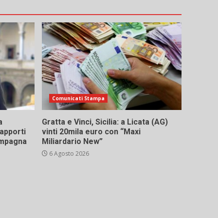
Comunicati Stampa
a
Gratta e Vinci, Sicilia: a Licata (AG)
rapporti
vinti 20mila euro con “Maxi
campagna
Miliardario New”
6 Agosto 2026