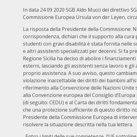
In data 24 09 2020 SGB Aldo Mucci del direttivo SG
Commissione Europea Ursula von der Leyen, circa l’a
La risposta della Presidente della Commissione: N
corrispondenza, dichiari che il supporto alla cura 
studenti con gravi disabilità è stata fornita nelle 
e altri assistenti specializzati per decenni. Si fa p
Regione Sicilia ha deciso di abolire i finanziamenti
esterni, lasciando gli assistenti senza lavoro e gli
proprio assistenza. A suo avviso, questo cambia
violazione inaccettabile dei diritti dei bambini all’i
riferimento alla Convenzione delle Nazioni Unite su
alla Convenzione europea del Consiglio d’Europa per
(di seguito: CEDU) e al Carta dei diritti fondamenta
che una protezione sufficiente di questo diritto non
Presidente della Commissione Europea di interve
risolvere la situazione descritta nella tua lettera.
Entro i limiti delle sue competenze, l’UE sottolinea