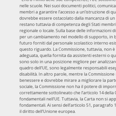
nelle scuole. Nei suoi documenti politici, comunica
membri a garantire l’accesso a un’istruzione di qua
dovrebbe essere ostacolato dalla mancanza di un 
restano tuttavia di competenza degli Stati membri, a
regionale o locale. Sulla base delle informazioni d
per un cambiamento nel modello di supporto, in ba
futuro forniti dal personale scolastico interno es
questo riguardo. La Commissione, tuttavia, non è i
adeguata, quella fornita da assistenti esterni o qu
sono solo in una posizione migliore per analizzare
quadro dell’UE, sono legalmente responsabili esegu
disabilità. In altro parole, mentre la Commissione 
benessere e dovrebbe mirare a migliorare la parteci
sociale, la Commissione non ha il potere di imporr
correttamente sottolineato che l’articolo 14 della Ca
fondamentali nell’UE. Tuttavia, la Carta non si appl
fondamentali. Ai sensi dell’articolo 51, paragrafo 
il diritto dell’Unione europea.