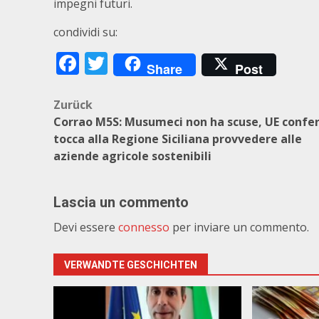
impegni futuri.
condividi su:
Facebook
Twitter
Share
Post
Beitragsnavigation
Zurück
Corrao M5S: Musumeci non ha scuse, UE confe
tocca alla Regione Siciliana provvedere alle
aziende agricole sostenibili
Lascia un commento
Devi essere
connesso
per inviare un commento.
VERWANDTE GESCHICHTEN