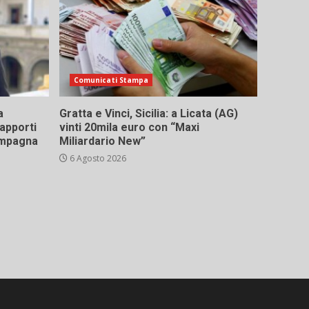
Comunicati Stampa
a
Gratta e Vinci, Sicilia: a Licata (AG)
rapporti
vinti 20mila euro con “Maxi
campagna
Miliardario New”
6 Agosto 2026