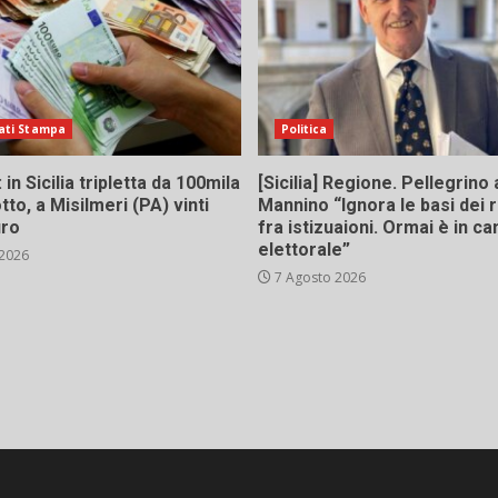
ati Stampa
Politica
in Sicilia tripletta da 100mila
[Sicilia] Regione. Pellegrino 
tto, a Misilmeri (PA) vinti
Mannino “Ignora le basi dei 
uro
fra istizuaioni. Ormai è in 
elettorale”
 2026
7 Agosto 2026