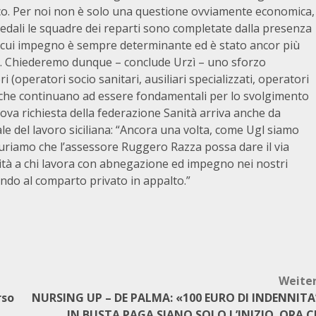
anco. Per noi non è solo una questione ovviamente economica,
pedali le squadre dei reparti sono completate dalla presenza
 il cui impegno è sempre determinante ed è stato ancor più
ro. Chiederemo dunque – conclude Urzì – uno sforzo
(operatori socio sanitari, ausiliari specializzati, operatori
i), che continuano ad essere fondamentali per lo svolgimento
nuova richiesta della federazione Sanità arriva anche da
e del lavoro siciliana: “Ancora una volta, come Ugl siamo
uriamo che l’assessore Ruggero Razza possa dare il via
nità a chi lavora con abnegazione ed impegno nei nostri
endo al comparto privato in appalto.”
Weite
rso
NURSING UP – DE PALMA: «100 EURO DI INDENNITA
IN BUSTA PAGA SIANO SOLO L’INIZIO. ORA C