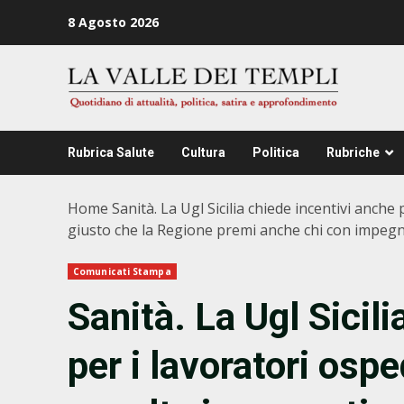
Zum
8 Agosto 2026
Inhalt
springen
Rubrica Salute
Cultura
Politica
Rubriche
Home
Sanità. La Ugl Sicilia chiede incentivi anche
giusto che la Regione premi anche chi con impegno
Comunicati Stampa
Sanità. La Ugl Sicil
per i lavoratori osped