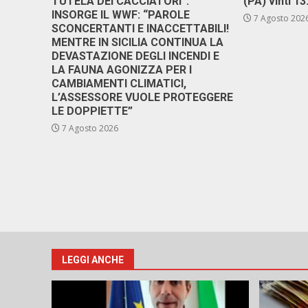
TUTELA DEI CACCIATORI”.
(PA) vinti 1
INSORGE IL WWF: “PAROLE
7 Agosto 202
SCONCERTANTI E INACCETTABILI!
MENTRE IN SICILIA CONTINUA LA
DEVASTAZIONE DEGLI INCENDI E
LA FAUNA AGONIZZA PER I
CAMBIAMENTI CLIMATICI,
L’ASSESSORE VUOLE PROTEGGERE
LE DOPPIETTE”
7 Agosto 2026
LEGGI ANCHE