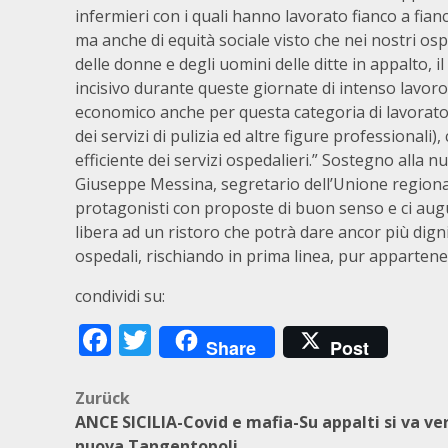
infermieri con i quali hanno lavorato fianco a fi
ma anche di equità sociale visto che nei nostri os
delle donne e degli uomini delle ditte in appalto,
incisivo durante queste giornate di intenso lavo
economico anche per questa categoria di lavoratori 
dei servizi di pulizia ed altre figure professional
efficiente dei servizi ospedalieri.” Sostegno alla 
Giuseppe Messina, segretario dell’Unione regional
protagonisti con proposte di buon senso e ci aug
libera ad un ristoro che potrà dare ancor più dig
ospedali, rischiando in prima linea, pur apparten
condividi su:
Facebook
Twitter
Share
Post
Beitragsnavigation
Zurück
ANCE SICILIA-Covid e mafia-Su appalti si va ve
nuova Tangentopoli