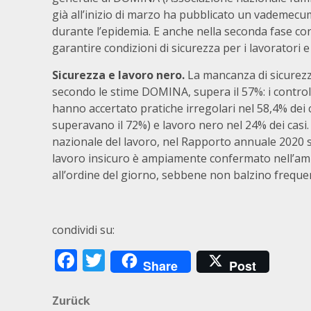
già all’inizio di marzo ha pubblicato un vademecu
durante l’epidemia. E anche nella seconda fase con
garantire condizioni di sicurezza per i lavoratori e
Sicurezza e lavoro nero.
La mancanza di sicurezza
secondo le stime DOMINA, supera il 57%: i controlli
hanno accertato pratiche irregolari nel 58,4% dei 
superavano il 72%) e lavoro nero nel 24% dei casi
nazionale del lavoro, nel Rapporto annuale 2020 s
lavoro insicuro è ampiamente confermato nell’amb
all’ordine del giorno, sebbene non balzino freque
condividi su:
Facebook
Twitter
Share
Post
Beitragsnavigation
Zurück