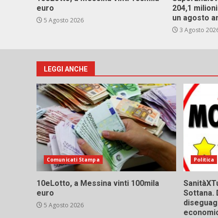
euro
204,1 milion
un agosto a
5 Agosto 2026
3 Agosto 202
LEGGI ANCHE
Comunicati Stampa
Politica
10eLotto, a Messina vinti 100mila
SanitàXTu
euro
Sottana. 
diseguagl
5 Agosto 2026
economic