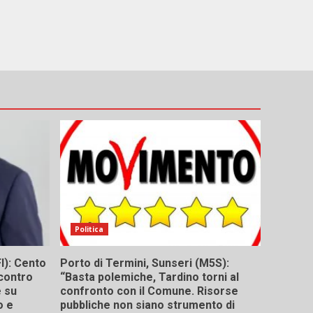
Politica
I): Cento
Porto di Termini, Sunseri (M5S):
contro
“Basta polemiche, Tardino torni al
e su
confronto con il Comune. Risorse
o e
pubbliche non siano strumento di