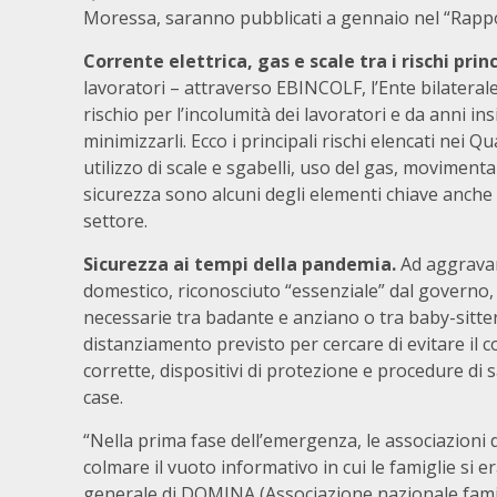
Moressa, saranno pubblicati a gennaio nel “Rappo
Corrente elettrica, gas e scale tra i rischi princ
lavoratori – attraverso EBINCOLF, l’Ente bilateral
rischio per l’incolumità dei lavoratori e da anni
minimizzarli. Ecco i principali rischi elencati nei Qu
utilizzo di scale e sgabelli, uso del gas, movimenta
sicurezza sono alcuni degli elementi chiave anche p
settore.
Sicurezza ai tempi della pandemia.
Ad aggravar
domestico, riconosciuto “essenziale” dal governo, 
necessarie tra badante e anziano o tra baby-sitt
distanziamento previsto per cercare di evitare il c
corrette, dispositivi di protezione e procedure di s
case.
“Nella prima fase dell’emergenza, le associazioni
colmare il vuoto informativo in cui le famiglie si e
generale di DOMINA (Associazione nazionale famig