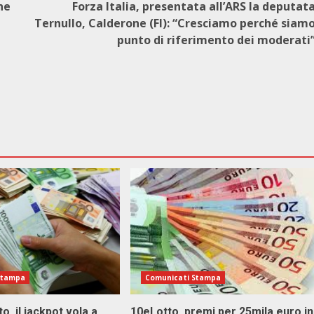
ne
Forza Italia, presentata all’ARS la deputat
Ternullo, Calderone (FI): “Cresciamo perché siam
punto di riferimento dei moderati
Stampa
Comunicati Stampa
o, il jackpot vola a
10eLotto, premi per 25mila euro in