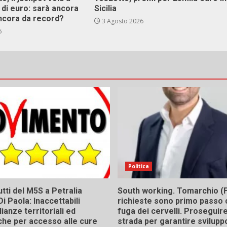
i di euro: sarà ancora
Sicilia
ncora da record?
3 Agosto 2026
6
Politica
tti del M5S a Petralia
South working. Tomarchio (F
Di Paola: Inaccettabili
richieste sono primo passo 
ianze territoriali ed
fuga dei cervelli. Proseguir
he per accesso alle cure
strada per garantire svilupp