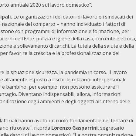
rto annuale 2020 sul lavoro domestico”.
ipali.
Le organizzazioni dei datori di lavoro e i sindacati dei
e nazionale del comparto – hanno individuato i fattori di
 insistono con programmi di informazione e formazione, per
aderni dell’Ente: pulizia e igiene della casa, corrente elettrica
zione e sollevamento di carichi. La tutela della salute e della
er favorire la crescita e la professionalizzazione del
e la situazione sicurezza, la pandemia in corso. Il lavoro
è altamente esposto a rischi: le relazioni interpersonali
er e bambino, per esempio, non possono assicurare il
ontagio. Diventano indispensabili, allora, informazioni
anificazione degli ambienti e degli oggetti all’interno delle
 datoriali hanno avuto un ruolo fondamentale nel tentare di
rano ritrovate”, ricorda
Lorenzo Gasparrini
, segretario
lie datori di lavoro domestico). “La nostra organizzazione