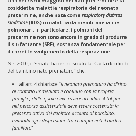
Uno dei rischi maggiori dei nati pretermine è la
cosiddetta malattia respiratoria del neonato
pretermine, anche nota come
respiratory distress
sindrome
(RDS) o malattia da membrane ialine
polmonari. In particolare, i polmoni del
pretermine non sono ancora in grado di produrre
il surfattante (SRF), sostanza fondamentale per
il corretto svolgimento della respirazione.
Nel 2010, il Senato ha riconosciuto la “Carta dei diritti
del bambino nato prematuro” che:
all’art. 4 chiarisce “
Il neonato prematuro ha diritto
al contatto immediato e continuo con la propria
famiglia, dalla quale deve essere accudito. A tal fine
nel percorso assistenziale deve essere sostenuta la
presenza attiva del genitore accanto al bambino,
evitando ogni dispersione tra i componenti il nucleo
familiare
”