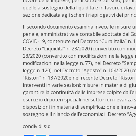
favore delle imprese, per il settore turismo, per il
quelle a sostegno della liquidità e in favore di lav
sezione dedicata agli schemi riepilogativi dei princi
Il secondo documento esamina invece le misure urge
penale, amministrativa e contabile adottate dal 
COVID-19, contenute nel Decreto “Cura Italia” n. 18
Decreto “Liquidità” n. 23/2020 (convertito con modif
28/2020 (convertito con modificazioni nella legge n
modificazioni nella legge n. 77), nel Decreto “Semp
legge n. 120), nel Decreto “Agosto” n. 104/2020 (c
“Ristori” n. 137/2020e nel recente Decreto “Ristori
interventi in varie sezioni: misure in materia di gi
garantire la continuità delle imprese colpite dall’
esercizio di poteri speciali nei settori di rilevanz
disposizioni in materia di semplificazione e innova
sostegno e il rilancio dell’economia: il Decreto “Ag
condividi su: