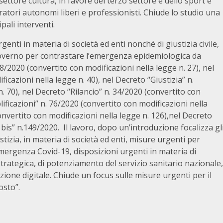
 settore cultura, in favore del terzo settore e dello sport e
oratori autonomi liberi e professionisti. Chiude lo studio una
pali interventi.
nti in materia di società ed enti nonché di giustizia civile,
Governo per contrastare l’emergenza epidemiologica da
/2020 (convertito con modificazioni nella legge n. 27), nel
icazioni nella legge n. 40), nel Decreto “Giustizia” n.
. 70), nel Decreto “Rilancio” n. 34/2020 (convertito con
lificazioni” n. 76/2020 (convertito con modificazioni nella
onvertito con modificazioni nella legge n. 126),nel Decreto
 bis” n.149/2020.
Il lavoro, dopo un’introduzione focalizza gl
ustizia, in materia di società ed enti, misure urgenti per
emergenza Covid-19, disposizioni urgenti in materia di
a strategica, di potenziamento del servizio sanitario nazionale,
zione digitale. Chiude un focus sulle misure urgenti per il
osto”.