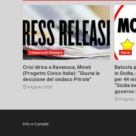
Comunicati Stampa
Varie
Crisi idrica a Ravanusa, Miceli
Batosta p
(Progetto Civico Italia): “Giusta la
in Sicili
decisione del sindaco Pitrola”
per 44 mi
“Sicilia 
8 Agosto 2026
governo 
8 Agosto
Info e Contatti