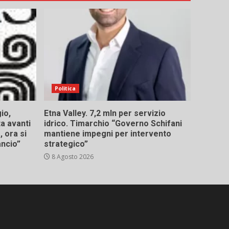
Politica
io,
Etna Valley. 7,2 mln per servizio
ta avanti
idrico. Timarchio “Governo Schifani
 ora si
mantiene impegni per intervento
ancio”
strategico”
8 Agosto 2026