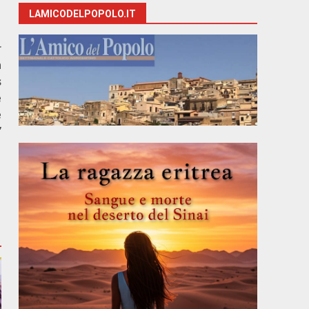
LAMICODELPOPOLO.IT
r
n
s
e
e
”