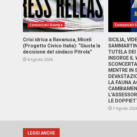
Comunicati Stampa
Comunicati 
Crisi idrica a Ravanusa, Miceli
SICILIA, VI
(Progetto Civico Italia): “Giusta la
SAMMARTINO
decisione del sindaco Pitrola”
TUTELA DEI
INSORGE IL
8 Agosto 2026
SCONCERTAN
MENTRE IN 
DEVASTAZIO
LA FAUNA A
CAMBIAMENT
L’ASSESSO
LE DOPPIET
7 Agosto 202
LEGGI ANCHE