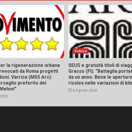
Politica
er la rigenerazione urbana
SEUS e gratuità titoli di viagg
a, revocati da Roma progetti
Grasso (FI): “Battaglia porta
lioni. Varrica (M5S Ars):
da un anno. Bene le aperture,
bersaglio preferito del
risolva nelle variazioni di bil
Meloni”
8 Agosto 2026
 2026