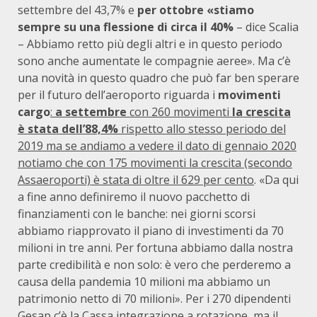
settembre del 43,7% e
per ottobre «stiamo
sempre su una flessione di circa il 40%
– dice Scalia
– Abbiamo retto più degli altri e in questo periodo
sono anche aumentate le compagnie aeree». Ma c’è
una novità in questo quadro che può far ben sperare
per il futuro dell’aeroporto riguarda i
movimenti
cargo
:
a settembre
con 260 movimenti
la crescita
è stata dell’88,4%
rispetto allo stesso periodo del
2019 ma se andiamo a vedere il dato di gennaio 2020
notiamo che con 175 movimenti la crescita (secondo
Assaeroporti) è stata di oltre il 629 per cento
. «Da qui
a fine anno definiremo il nuovo pacchetto di
finanziamenti con le banche: nei giorni scorsi
abbiamo riapprovato il piano di investimenti da 70
milioni in tre anni. Per fortuna abbiamo dalla nostra
parte credibilità e non solo: è vero che perderemo a
causa della pandemia 10 milioni ma abbiamo un
patrimonio netto di 70 milioni». Per i 270 dipendenti
Gesap c’è la Cassa integrazione a rotazione, ma il