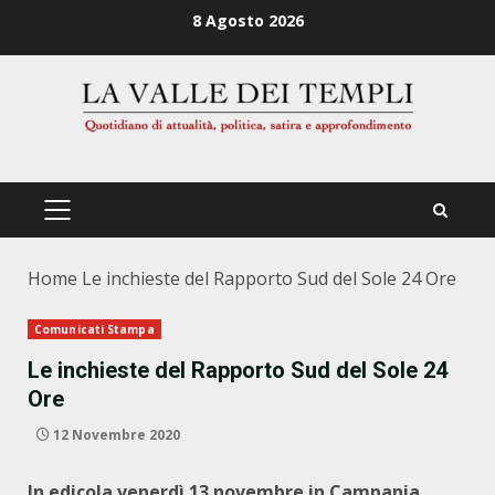
Zum
8 Agosto 2026
Inhalt
springen
PRIMÄRES
MENÜ
Home
Le inchieste del Rapporto Sud del Sole 24 Ore
Comunicati Stampa
Le inchieste del Rapporto Sud del Sole 24
Ore
12 Novembre 2020
In edicola venerdì 13 novembre in Campania,