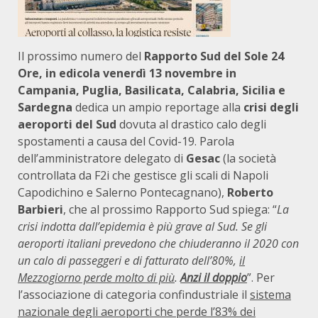
Il prossimo numero del
Rapporto Sud del Sole 24
Ore, in edicola venerdì 13 novembre in
Campania, Puglia, Basilicata, Calabria, Sicilia e
Sardegna
dedica un ampio reportage alla
crisi degli
aeroporti del Sud
dovuta al drastico calo degli
spostamenti a causa del Covid-19. Parola
dell’amministratore delegato di
Gesac
(la società
controllata da F2i che gestisce gli scali di Napoli
Capodichino e Salerno Pontecagnano),
Roberto
Barbieri
, che al prossimo Rapporto Sud spiega: “
La
crisi indotta dall’epidemia è più grave al Sud. Se gli
aeroporti italiani prevedono che chiuderanno il 2020 con
un calo di passeggeri e di fatturato dell’80%,
il
Mezzogiorno perde molto di più
.
Anzi il doppio
”. Per
l’associazione di categoria confindustriale il
sistema
nazionale degli aeroporti che perde l’83% dei