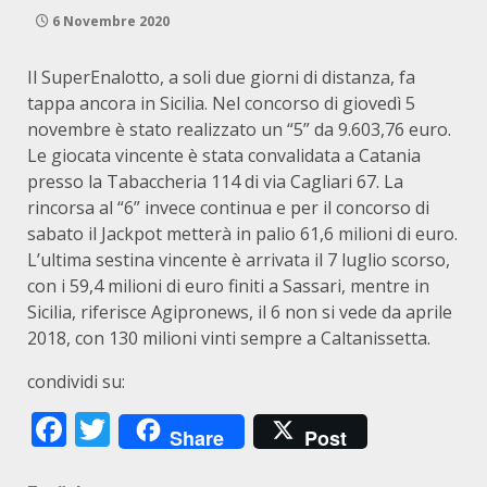
6 Novembre 2020
Il SuperEnalotto, a soli due giorni di distanza, fa
tappa ancora in Sicilia. Nel concorso di giovedì 5
novembre è stato realizzato un “5” da 9.603,76 euro.
Le giocata vincente è stata convalidata a Catania
presso la Tabaccheria 114 di via Cagliari 67. La
rincorsa al “6” invece continua e per il concorso di
sabato il Jackpot metterà in palio 61,6 milioni di euro.
L’ultima sestina vincente è arrivata il 7 luglio scorso,
con i 59,4 milioni di euro finiti a Sassari, mentre in
Sicilia, riferisce Agipronews, il 6 non si vede da aprile
2018, con 130 milioni vinti sempre a Caltanissetta.
condividi su:
Facebook
Twitter
Share
Post