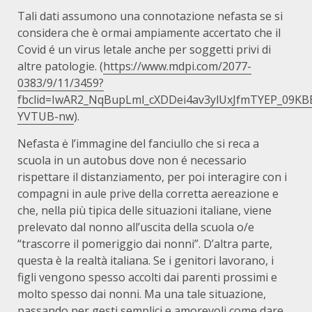
Tali dati assumono una connotazione nefasta se si
considera che è ormai ampiamente accertato che il
Covid é un virus letale anche per soggetti privi di
altre patologie. (
https://www.mdpi.com/2077-
0383/9/11/3459?
fbclid=IwAR2_NqBupLml_cXDDei4av3ylUxJfmTYEP_09K
YVTUB-nw
).
Nefasta ė l’immagine del fanciullo che si reca a
scuola in un autobus dove non é necessario
rispettare il distanziamento, per poi interagire con i
compagni in aule prive della corretta aereazione e
che, nella più tipica delle situazioni italiane, viene
prelevato dal nonno all’uscita della scuola o/e
“trascorre il pomeriggio dai nonni”. D’altra parte,
questa è la realtà italiana. Se i genitori lavorano, i
figli vengono spesso accolti dai parenti prossimi e
molto spesso dai nonni. Ma una tale situazione,
passando per gesti semplici e amorevoli come dare