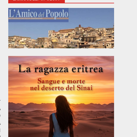
r
A
O
A
I