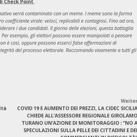
di Check Point
vernativo verrà contaminato con un meme. I meme sono la forma
coefficiente virale: veloci, replicabili e contagiosi. Fino ad ora,
rare i due candidati. Il giorno delle elezioni, questa battaglia
. Per esempio, gli elettori possono essere manipolati a pensare
non è così, oppure possono esserci false affermazioni di
ntegrità del processo elettorale. Raccomando vivamente a tutti gli
Weite
ltà
COVID 19 E AUMENTO DEI PREZZI, LA CIDEC SICILI
CHIEDE ALL’ASSESSORE REGIONALE GIROLAM
TURANO UN’AZIONE DI MONITORAGGIO : “NO 
SPECULAZIONI SULLA PELLE DEI CITTADINI E DE