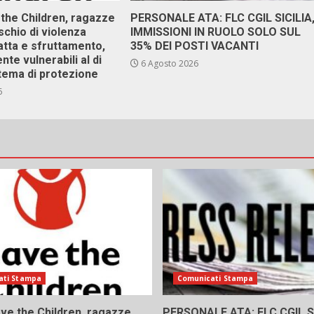
 the Children, ragazze
PERSONALE ATA: FLC CGIL SICILIA
ischio di violenza
IMMISSIONI IN RUOLO SOLO SUL
atta e sfruttamento,
35% DEI POSTI VACANTI
nte vulnerabili al di
6 Agosto 2026
stema di protezione
6
ati Stampa
Comunicati Stampa
ve the Children, ragazze
PERSONALE ATA: FLC CGIL SI