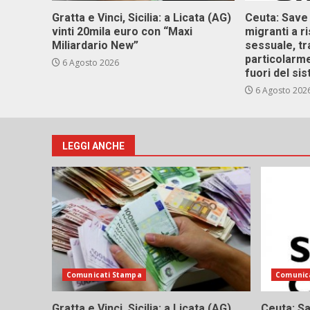
Gratta e Vinci, Sicilia: a Licata (AG)
Ceuta: Save
vinti 20mila euro con “Maxi
migranti a r
Miliardario New”
sessuale, tr
particolarme
6 Agosto 2026
fuori del si
6 Agosto 202
LEGGI ANCHE
Comunicati Stampa
Comunic
Gratta e Vinci, Sicilia: a Licata (AG)
Ceuta: Sa