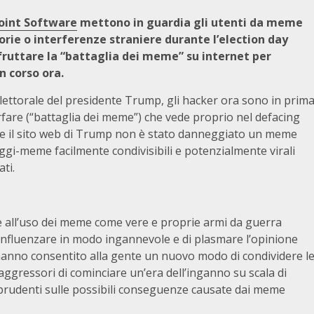
oint Software
mettono in guardia gli utenti da meme
orie o interferenze straniere durante l’election day
 sfruttare la “battaglia dei meme” su internet per
n corso ora.
lettorale del presidente Trump, gli hacker ora sono in prim
fare (“battaglia dei meme”) che vede proprio nel defacing
che se il sito web di Trump non è stato danneggiato un meme
ggi-meme facilmente condivisibili e potenzialmente virali
ati.
ce all’uso dei meme come vere e proprie armi da guerra
i influenzare in modo ingannevole e di plasmare l’opinione
hanno consentito alla gente un nuovo modo di condividere l
gressori di cominciare un’era dell’inganno su scala di
e prudenti sulle possibili conseguenze causate dai meme