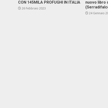
CON 145MILA PROFUGHI IN ITALIA
nuo­vo li­bro 
(Ser­ra­di­fal­
26 Febbraio 2023
24 Gennaio 2