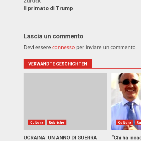
Beitragsnavigation
Zurück
Il primato di Trump
Lascia un commento
Devi essere
connesso
per inviare un commento.
VERWANDTE GESCHICHTEN
Cultura
Rubriche
Cultura
Ru
UCRAINA: UN ANNO DI GUERRA
“Chi ha in­ca­