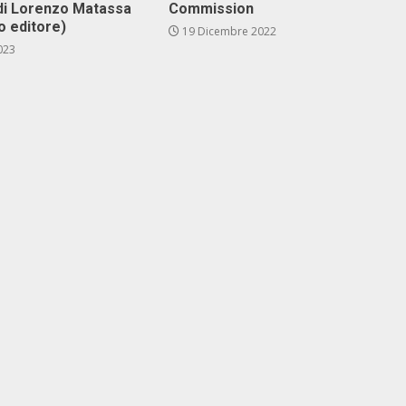
di Lo­ren­zo Ma­tas­sa
Commission
co edi­to­re)
19 Dicembre 2022
023