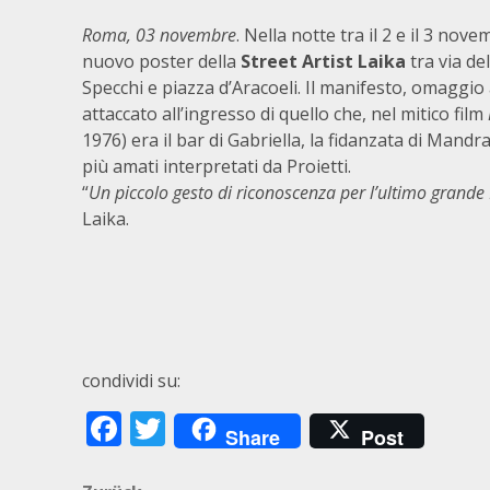
Roma, 03 novembre
. Nella notte tra il 2 e il 3 no
nuovo poster della
Street Artist Laika
tra via de
Specchi e piazza d’Aracoeli. Il manifesto, omaggio a
attaccato all’ingresso di quello che, nel mitico film
1976) era il bar di Gabriella, la fidanzata di Mand
più amati interpretati da Proietti.
“
Un piccolo gesto di riconoscenza per l’ultimo grand
Laika.
condividi su:
Facebook
Twitter
Share
Post