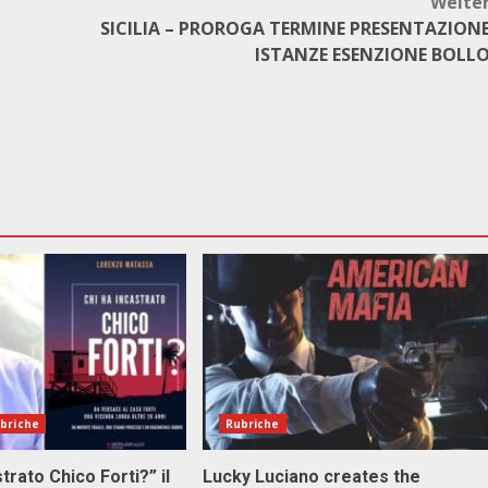
Weite
SICILIA – PROROGA TERMINE PRESENTAZION
ISTANZE ESENZIONE BOLL
briche
Rubriche
stra­to Chi­co For­ti?” il
Lucky Luciano creates the