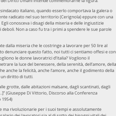
 dei Diritti Umani intende commemorarne la figura.
l sindacato italiano, quando esserlo comportava la galera o
te radicato nel suo territorio (Cerignola) eppure con una
Egli conosceva i disagi della miseria e delle ingiustizie
ei deboli. Non a caso fu tra i primi a spendere le sue parole
e dalla miseria che le costringe a lavorare per 50 lire al
o denunciare questo fatto, noi tutti ci sentiamo offesi e con
gliono le donne lavoratrici d’Italia? Vogliono il
netrare la luce del benessere, della serenità, dell’amore, dell
che anche la felicità, anche l’amore, anche il godimento della
n diritto di tutti.
lle grotte, dalle abitazioni malsane, dagli scantinati, dagli
…]” (Giuseppe Di Vittorio, Discorso alla Conferenza
o 1954)
e ma rivoluzionarie per i suoi tempi e assolutamente
salario dei lavoratori sia al di sotto dei bisogni vitali dei