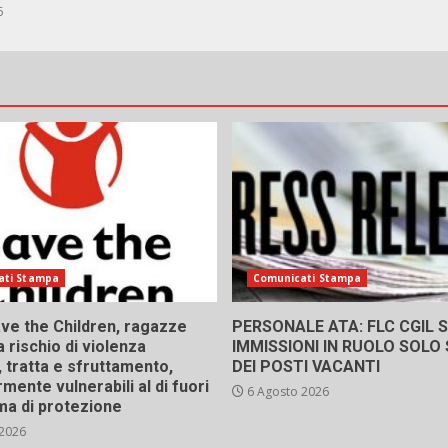
6
ati Stampa
Comunicati Stampa
ve the Children, ragazze
PERSONALE ATA: FLC CGIL SI
a rischio di violenza
IMMISSIONI IN RUOLO SOLO
 tratta e sfruttamento,
DEI POSTI VACANTI
rmente vulnerabili al di fuori
6 Agosto 2026
ma di protezione
 2026