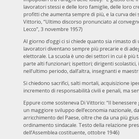
lavoratori stessi e delle loro famiglie, delle loro c
profitti che aumenta sempre di più, e la curva dei
Vittorio, “Ultimo discorso pronunciato al convegno 
Lecco”, 3 novembre 1957)
Al giorno d’oggi ci si chiede quanto sia rimasto d
lavoratori diventano sempre più precarie e di ade
elettorale. La scuola è uno dei settori in cui è più
parte alti funzionari; ispettori; dirigenti scolasti
nell’ultimo periodo, dall’altra, insegnanti e maestr
Si chiedono sacrifici, salti mortali, acquisizione i
incremento di responsabilità civili e penali, ma 
Eppure come sosteneva Di Vittorio: “Il benessere g
un maggiore sviluppo dell’economia nazionale, d
arricchimento del Paese, oltre che da una più giust
ordinamento sindacale. Testo della relazione prese
dell’Assemblea costituente, ottobre 1946)