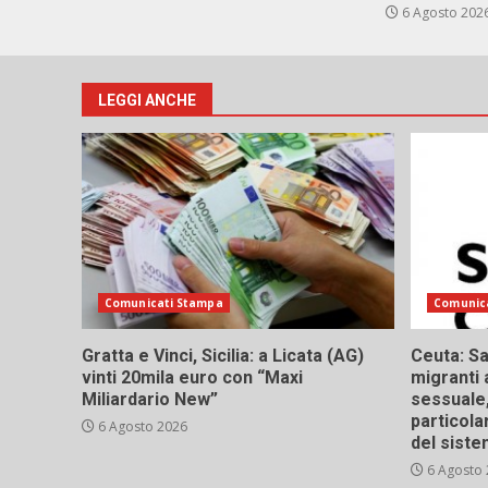
6 Agosto 202
LEGGI ANCHE
Comunicati Stampa
Comunic
Gratta e Vinci, Sicilia: a Licata (AG)
Ceuta: Sa
vinti 20mila euro con “Maxi
migranti 
Miliardario New”
sessuale,
particola
6 Agosto 2026
del siste
6 Agosto