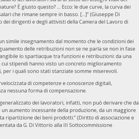
reature? È giusto questo? … Ecco: le due curve, la curva dei
 salari che rimane sempre in basso. […]” (Giuseppe Di
dei dirigenti e degli attivisti della Camera del Lavoro di
i un simile insegnamento dal momento che le condizioni dei
guamento delle retribuzioni non se ne parla se non in fase
 tangibile lo spartiacque tra funzioni e retribuzioni: da una
ci, i cui stipendi hanno visto un concreto miglioramento
i, per i quali sono stati stanziate somme miserevoli.
pervelocizzata di competenze e conoscenze digitali,
senza nessuna forma di compensazione.
eneralizzato dei lavoratori, infatti, non può derivare che da
a un aumento incessante della produzione, da un maggiore
a ripartizione dei beni prodotti.” (Diritto di associazione e
ntata da G. Di Vittorio alla III Sottocommissione