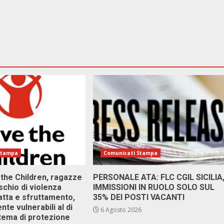
Stampa
Comunicati Stampa
 the Children, ragazze
PERSONALE ATA: FLC CGIL SICILIA
ischio di violenza
IMMISSIONI IN RUOLO SOLO SUL
atta e sfruttamento,
35% DEI POSTI VACANTI
nte vulnerabili al di
6 Agosto 2026
stema di protezione