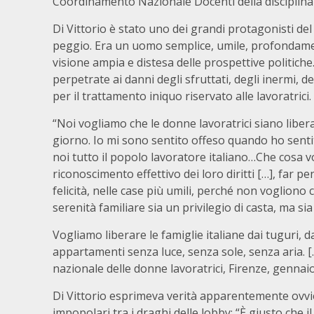
Coordinamento Nazionale Docenti della disciplina
Di Vittorio è stato uno dei grandi protagonisti de
peggio. Era un uomo semplice, umile, profondamen
visione ampia e distesa delle prospettive politiche. 
perpetrate ai danni degli sfruttati, degli inermi, d
per il trattamento iniquo riservato alle lavoratrici.
“Noi vogliamo che le donne lavoratrici siano liberat
giorno. Io mi sono sentito offeso quando ho sentit
noi tutto il popolo lavoratore italiano…Che cosa vo
riconoscimento effettivo dei loro diritti […], far pe
felicità, nelle case più umili, perché non vogliono 
serenità familiare sia un privilegio di casta, ma sia u
Vogliamo liberare le famiglie italiane dai tuguri, da
appartamenti senza luce, senza sole, senza aria. [
nazionale delle donne lavoratrici, Firenze, gennai
Di Vittorio esprimeva verità apparentemente ovvi
impopolari tra i draghi delle lobby: “È giusto che il 