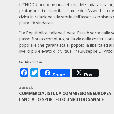
Il CNDDU propone una lettura del sindacalista pugli
protagonisti dell’antifascismo e dell’Assemblea co
civica in relazione alla storia dell’associazionismo 
pluralità sindacale.
“La Repubblica italiana è nata. Essa è sorta dall
passo è stato compiuto, sulla via della costruzio
popolare che garantisca al popolo la libertà ed ai l
livello più elevato di civiltà. […]” (Giuseppe Di Vitt
condividi su:
Facebook
Twitter
Share
Post
Beitragsnavigation
Zurück
COMMERCIALISTI: LA COMMISSIONE EUROPEA
LANCIA LO SPORTELLO UNICO DOGANALE