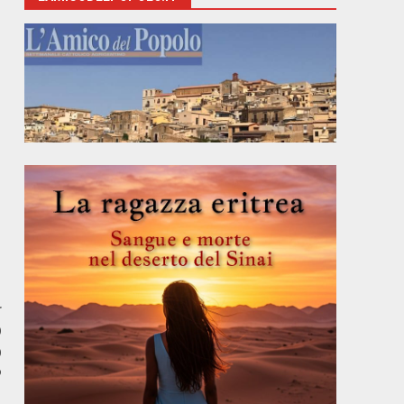
r
O
O
P