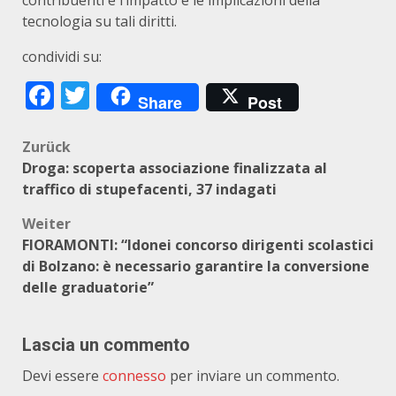
contribuenti e l’impatto e le implicazioni della
tecnologia su tali diritti.
condividi su:
Facebook
Twitter
Share
Post
Beitragsnavigation
Zurück
Droga: scoperta associazione finalizzata al
traffico di stupefacenti, 37 indagati
Weiter
FIORAMONTI: “Idonei concorso dirigenti scolastici
di Bolzano: è necessario garantire la conversione
delle graduatorie”
Lascia un commento
Devi essere
connesso
per inviare un commento.