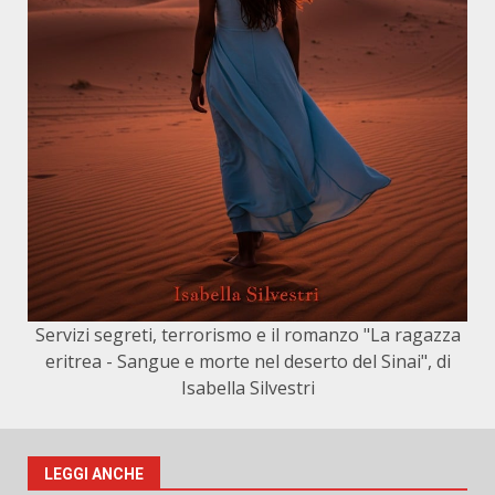
Servizi segreti, terrorismo e il romanzo "La ragazza
eritrea - Sangue e morte nel deserto del Sinai", di
Isabella Silvestri
LEGGI ANCHE