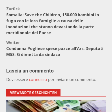
Beitragsnavigation
Zurück
Somalia: Save the Children, 150.000 bambini in
fuga con le loro famiglie a causa delle
inondazioni che stanno devastando la parte
meridionale del Paese
Weiter
Condanna Pogliese spese pazze all’Ars. Deputati
M5S: Si dimetta da sindaco
Lascia un commento
Devi essere
connesso
per inviare un commento.
VERWANDTE GESCHICHTEN