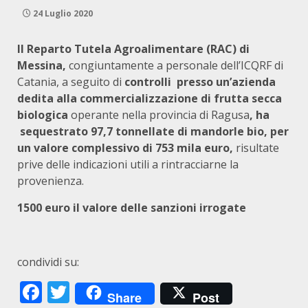
24 Luglio 2020
Il Reparto Tutela Agroalimentare (RAC) di
Messina,
congiuntamente a personale dell’ICQRF di
Catania, a seguito di
controlli
presso un’azienda
dedita alla commercializzazione di frutta secca
biologica
operante nella provincia di Ragusa
, ha
sequestrato 97,7 tonnellate di mandorle bio,
per
un valore complessivo di 753 mila euro,
risultate
prive delle indicazioni utili a rintracciarne la
provenienza.
1500 euro il valore delle sanzioni irrogate
condividi su:
Facebook
Twitter
Share
Post