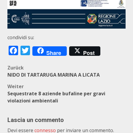
condividi su:
Facebook
Twitter
Share
Post
Beitragsnavigation
Zurück
NIDO DI TARTARUGA MARINA A LICATA
Weiter
Sequestrate 8 aziende bufaline per gravi
violazioni ambientali
Lascia un commento
Devi essere
connesso
per inviare un commento.