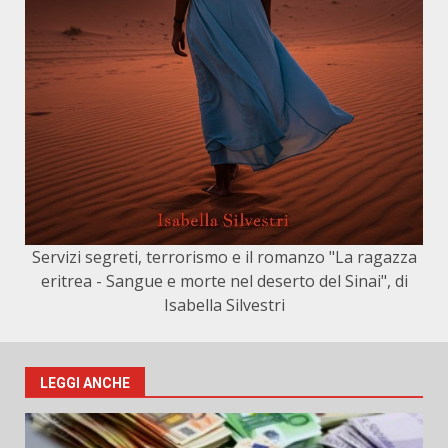
Servizi segreti, terrorismo e il romanzo "La ragazza
eritrea - Sangue e morte nel deserto del Sinai", di
Isabella Silvestri
LEGGI ANCHE