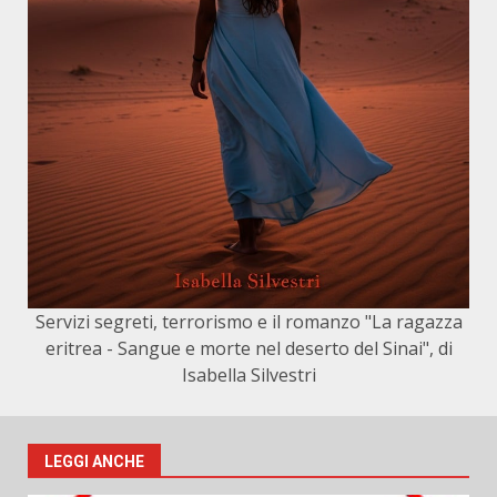
Servizi segreti, terrorismo e il romanzo "La ragazza
eritrea - Sangue e morte nel deserto del Sinai", di
Isabella Silvestri
LEGGI ANCHE