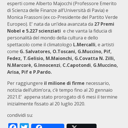
esperti come Alberto Majocchi (Professore Emerito
di Scienza delle Finanze all’Università di Pavia) e
Monica Frassoni (ex co-Presidente del Partito Verde
Europeo). E’ nata da un’idea avanzata da
27 Premi
Nobel e 5.227 scienziati
e che vanta la fiducia di
personalità del mondo della cultura e dello
spettacolo come il climatologo
L.Mercalli
, e artisti
come
G. Salvatores, O.Toscani, G.Muccino, Pif,
Fedez, T.Gelisio, M.Maionchi, G.Covatta N. Zilli,
N.Marcorè, G.Innocenzi
,
C.Capotondi
,
G.Muccino,
Arisa, Pif e P.Pardo.
Per raggiungere
il milione di firme
necessario,
notizia dell’ultim’ora, c’è tempo fino al 20 gennaio
2021.E’ appena stato prorogato di 6 mesi il termine
inizialmente fissato al 20 luglio 2020.
condividi su:
Facebook
Twitter