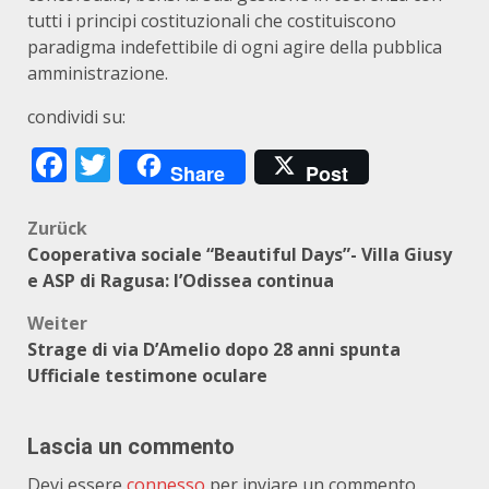
tutti i principi costituzionali che costituiscono
paradigma indefettibile di ogni agire della pubblica
amministrazione.
condividi su:
Facebook
Twitter
Share
Post
Beitragsnavigation
Zurück
Cooperativa sociale “Beautiful Days”- Villa Giusy
e ASP di Ragusa: l’Odissea continua
Weiter
Strage di via D’Amelio dopo 28 anni spunta
Ufficiale testimone oculare
Lascia un commento
Devi essere
connesso
per inviare un commento.