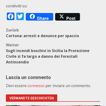
condividi su:
Facebook
Twitter
Share
Post
Beitragsnavigation
Zurück
Cortona: arresti e denunce per spaccio
Weiter
Sugli incendi boschivi in Sicilia la Protezione
Civile si fa largo a danno dei Forestali
Antincendio
Lascia un commento
Devi essere
connesso
per inviare un commento.
VERWANDTE GESCHICHTEN