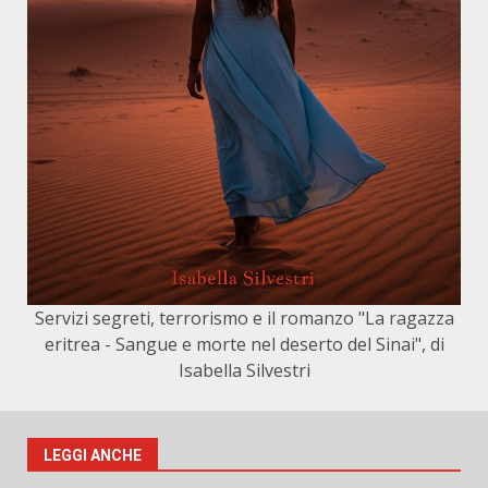
Servizi segreti, terrorismo e il romanzo "La ragazza
eritrea - Sangue e morte nel deserto del Sinai", di
Isabella Silvestri
LEGGI ANCHE