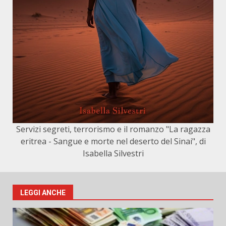
Servizi segreti, terrorismo e il romanzo "La ragazza
eritrea - Sangue e morte nel deserto del Sinai", di
Isabella Silvestri
LEGGI ANCHE