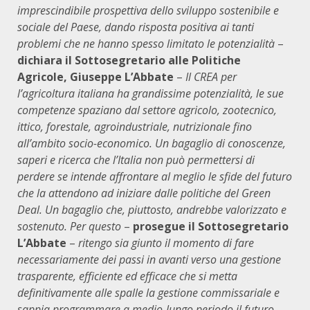
imprescindibile prospettiva dello sviluppo sostenibile e
sociale del Paese, dando risposta positiva ai tanti
problemi che ne hanno spesso limitato le potenzialità
–
dichiara il Sottosegretario alle Politiche
Agricole, Giuseppe L’Abbate
–
Il CREA per
l’agricoltura italiana ha grandissime potenzialità, le sue
competenze spaziano dal settore agricolo, zootecnico,
ittico, forestale, agroindustriale, nutrizionale fino
all’ambito socio-economico. Un bagaglio di conoscenze,
saperi e ricerca che l’Italia non può permettersi di
perdere se intende affrontare al meglio le sfide del futuro
che la attendono ad iniziare dalle politiche del Green
Deal. Un bagaglio che, piuttosto, andrebbe valorizzato e
sostenuto. Per questo
–
prosegue il Sottosegretario
L’Abbate
–
ritengo sia giunto il momento di fare
necessariamente dei passi in avanti verso una gestione
trasparente, efficiente ed efficace che si metta
definitivamente alle spalle la gestione commissariale e
sappia programmare a medio-lungo periodo il futuro