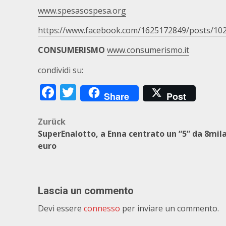
www.spesasospesa.org
https://www.facebook.com/1625172849/posts/10
CONSUMERISMO
www.consumerismo.it
condividi su:
Facebook
Twitter
Share
Post
Beitragsnavigation
Zurück
SuperEnalotto, a Enna centrato un “5” da 8mil
euro
Lascia un commento
Devi essere
connesso
per inviare un commento.