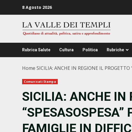
Zum
8 Agosto 2026
Inhalt
springen
Rubrica Salute
Cultura
Politica
Rubriche
Home
SICILIA: ANCHE IN REGIONE IL PROGETTO 
Comunicati Stampa
SICILIA: ANCHE IN
“SPESASOSPESA” P
FAMIGLIE IN DIFFI