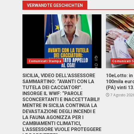
VERWANDTE GESCHICHTEN
Comunicati Stampa
Comunicati 
SICILIA, VIDEO DELL’ASSESSORE
10eLotto: in 
SAMMARTINO: “AVANTI CON LA
100mila euro
TUTELA DEI CACCIATORI”.
(PA) vinti 1
INSORGE IL WWF: “PAROLE
7 Agosto 202
SCONCERTANTI E INACCETTABILI!
MENTRE IN SICILIA CONTINUA LA
DEVASTAZIONE DEGLI INCENDI E
LA FAUNA AGONIZZA PER I
CAMBIAMENTI CLIMATICI,
L’ASSESSORE VUOLE PROTEGGERE