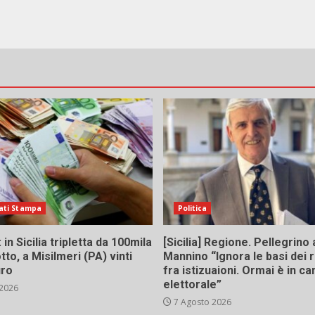
ati Stampa
Politica
in Sicilia tripletta da 100mila
[Sicilia] Regione. Pellegrino 
tto, a Misilmeri (PA) vinti
Mannino “Ignora le basi dei 
uro
fra istizuaioni. Ormai è in 
elettorale”
 2026
7 Agosto 2026