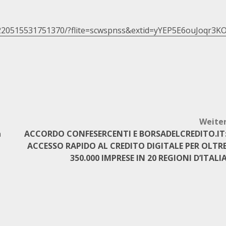
220515531751370/?flite=scwspnss&extid=yYEP5E6ouJoqr3K
Weite
a
ACCORDO CONFESERCENTI E BORSADELCREDITO.IT
ACCESSO RAPIDO AL CREDITO DIGITALE PER OLTR
350.000 IMPRESE IN 20 REGIONI D’ITALI