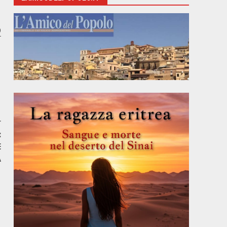
O
r
:
E
A