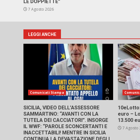
LE DOPPIETTE”
7 Agosto 2026
LEGGI ANCHE
Comunicati Stampa
Comunic
SICILIA, VIDEO DELL’ASSESSORE
10eLotto: 
SAMMARTINO: “AVANTI CON LA
euro – Lo
TUTELA DEI CACCIATORI”. INSORGE
13.500 e
IL WWF: “PAROLE SCONCERTANTI E
7 Agosto
INACCETTABILI! MENTRE IN SICILIA
CONTINUA LA DEVASTAZIONE DEGLI