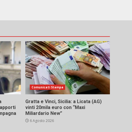
Comunicati Stampa
a
Gratta e Vinci, Sicilia: a Licata (AG)
rapporti
vinti 20mila euro con “Maxi
campagna
Miliardario New”
6 Agosto 2026