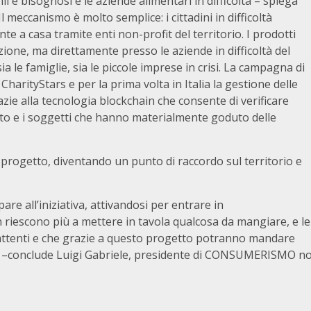
gili e bisognosi e le aziende alimentari in difficoltà – spiega
meccanismo è molto semplice: i cittadini in difficoltà
e a casa tramite enti non-profit del territorio. I prodotti
ione, ma direttamente presso le aziende in difficoltà del
a le famiglie, sia le piccole imprese in crisi. La campagna di
harityStars e per la prima volta in Italia la gestione delle
azie alla tecnologia blockchain che consente di verificare
to e i soggetti che hanno materialmente goduto delle
progetto, diventando un punto di raccordo sul territorio e
are all’iniziativa, attivandosi per entrare in
riescono più a mettere in tavola qualcosa da mangiare, e le
 battenti e che grazie a questo progetto potranno mandare
nti” –conclude Luigi Gabriele, presidente di CONSUMERISMO n