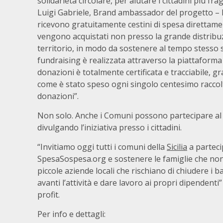
solidarietà circolare, per aiutare i cittadini più fra
Luigi Gabriele, Brand ambassador del progetto – Il 
ricevono gratuitamente cestini di spesa direttament
vengono acquistati non presso la grande distribuz
territorio, in modo da sostenere al tempo stesso si
fundraising è realizzata attraverso la piattaforma C
donazioni è totalmente certificata e tracciabile, gr
come è stato speso ogni singolo centesimo raccol
donazioni”.
Non solo. Anche i Comuni possono partecipare al 
divulgando l’iniziativa presso i cittadini.
“Invitiamo oggi tutti i comuni della
Sicilia
a partecip
SpesaSospesa.org e sostenere le famiglie che non 
piccole aziende locali che rischiano di chiudere i
avanti l’attività e dare lavoro ai propri dipende
profit.
Per info e dettagli: