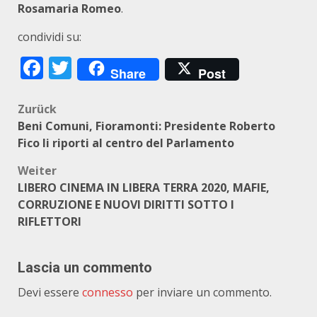
Rosamaria Romeo
.
condividi su:
Facebook
Twitter
Share
Post
Beitragsnavigation
Zurück
Beni Comuni, Fioramonti: Presidente Roberto
Fico li riporti al centro del Parlamento
Weiter
LIBERO CINEMA IN LIBERA TERRA 2020, MAFIE,
CORRUZIONE E NUOVI DIRITTI SOTTO I
RIFLETTORI
Lascia un commento
Devi essere
connesso
per inviare un commento.