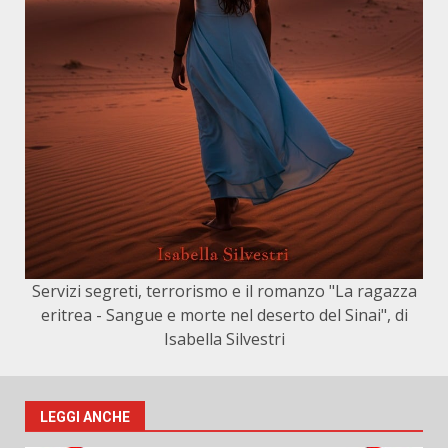
Servizi segreti, terrorismo e il romanzo "La ragazza
eritrea - Sangue e morte nel deserto del Sinai", di
Isabella Silvestri
LEGGI ANCHE