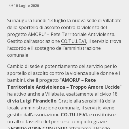
10 Luglio 2020
Si inaugura lunedì 13 luglio la nuova sede di Villabate
dello sportello di ascolto contro la violenza del
progetto AMORU’ – Rete Territoriale Antiviolenza.
Gestito dall’associazione
CO.TU.LE.VI
, il servizio trova
l’accordo e il sostegno dell’amministrazione
comunale
Cambio di sede e potenziamento del servizio per lo
sportello di ascolto contro la violenza sulle donne e i
bambini, che il progetto “
AMORU’ – Rete
Territoriale Antiviolenza – Troppo Amore Uccide
”
ha attivo anche a Villabate, esattamente al civico 18
di
via Luigi Pirandello
. Grazie alla sensibilità della
locale amministrazione comunale, il servizio viene
gestito dall’associazione
CO.TU.LE.VI
.
e costituisce
un altro tassello del percorso compiuto grazie
a
FONDAZIONE CON il SUD
attraverso il Bando