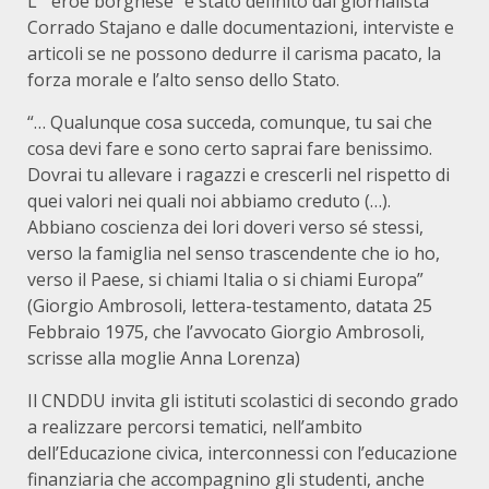
L’ “eroe borghese” è stato definito dal giornalista
Corrado Stajano e dalle documentazioni, interviste e
articoli se ne possono dedurre il carisma pacato, la
forza morale e l’alto senso dello Stato.
“… Qualunque cosa succeda, comunque, tu sai che
cosa devi fare e sono certo saprai fare benissimo.
Dovrai tu allevare i ragazzi e crescerli nel rispetto di
quei valori nei quali noi abbiamo creduto (…).
Abbiano coscienza dei lori doveri verso sé stessi,
verso la famiglia nel senso trascendente che io ho,
verso il Paese, si chiami Italia o si chiami Europa”
(Giorgio Ambrosoli, lettera-testamento, datata 25
Febbraio 1975, che l’avvocato Giorgio Ambrosoli,
scrisse alla moglie Anna Lorenza)
Il CNDDU invita gli istituti scolastici di secondo grado
a realizzare percorsi tematici, nell’ambito
dell’Educazione civica, interconnessi con l’educazione
finanziaria che accompagnino gli studenti, anche