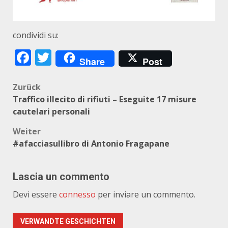
condividi su:
Facebook
Twitter
Share
Post
Beitragsnavigation
Zurück
Traffico illecito di rifiuti – Eseguite 17 misure
cautelari personali
Weiter
#afacciasullibro di Antonio Fragapane
Lascia un commento
Devi essere
connesso
per inviare un commento.
VERWANDTE GESCHICHTEN