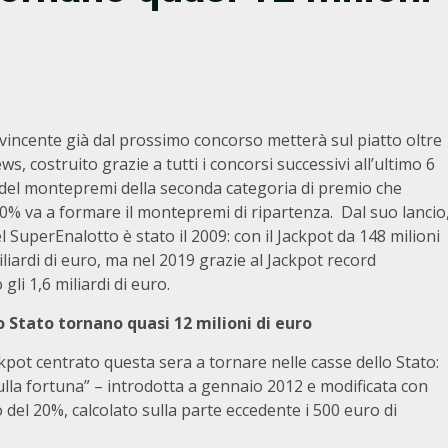
 vincente già dal prossimo concorso metterà sul piatto oltre
s, costruito grazie a tutti i concorsi successivi all’ultimo 6
tà del montepremi della seconda categoria di premio che
 50% va a formare il montepremi di ripartenza. Dal suo lancio
l SuperEnalotto è stato il 2009: con il Jackpot da 148 milioni
iardi di euro, ma nel 2019 grazie al Jackpot record
li 1,6 miliardi di euro.
o Stato tornano quasi 12 milioni di euro
pot centrato questa sera a tornare nelle casse dello Stato:
ulla fortuna” – introdotta a gennaio 2012 e modificata con
o del 20%, calcolato sulla parte eccedente i 500 euro di