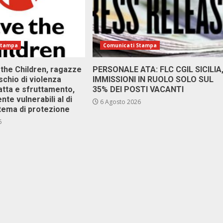
Stampa
Comunicati Stampa
 the Children, ragazze
PERSONALE ATA: FLC CGIL SICILIA
ischio di violenza
IMMISSIONI IN RUOLO SOLO SUL
atta e sfruttamento,
35% DEI POSTI VACANTI
nte vulnerabili al di
6 Agosto 2026
stema di protezione
6