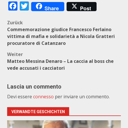
Facebook
Twitter
Share
Post
Beitragsnavigation
Zurück
Commemorazione giudice Francesco Ferlaino
vittima di mafia e solidarietà a Nicola Gratteri
procuratore di Catanzaro
Weiter
Matteo Messina Denaro – La caccia al boss che
vede accusati i cacciatori
Lascia un commento
Devi essere
connesso
per inviare un commento.
VERWANDTE GESCHICHTEN