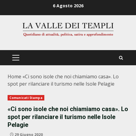
Zum
6 Agosto 2026
Inhalt
springen
PRIMÄRES
MENÜ
Home
«Ci sono isole che noi chiamiamo casa». Lo
spot per rilanciare il turismo nelle Isole Pelagie
Comunicati Stampa
«Ci sono isole che noi chiamiamo casa». Lo
spot per rilanciare il turismo nelle Isole
Pelagie
29 Giugno 2020