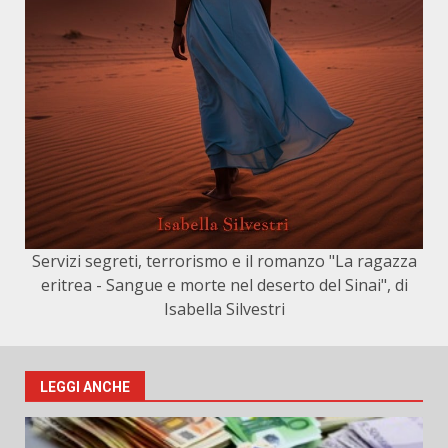
Servizi segreti, terrorismo e il romanzo "La ragazza
eritrea - Sangue e morte nel deserto del Sinai", di
Isabella Silvestri
LEGGI ANCHE