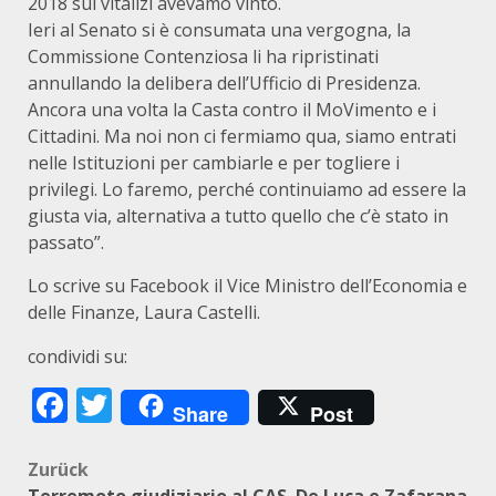
2018 sui vitalizi avevamo vinto.
Ieri al Senato si è consumata una vergogna, la
Commissione Contenziosa li ha ripristinati
annullando la delibera dell’Ufficio di Presidenza.
Ancora una volta la Casta contro il MoVimento e i
Cittadini. Ma noi non ci fermiamo qua, siamo entrati
nelle Istituzioni per cambiarle e per togliere i
privilegi. Lo faremo, perché continuiamo ad essere la
giusta via, alternativa a tutto quello che c’è stato in
passato”.
Lo scrive su Facebook il Vice Ministro dell’Economia e
delle Finanze, Laura Castelli.
condividi su:
Facebook
Twitter
Share
Post
Beitragsnavigation
Zurück