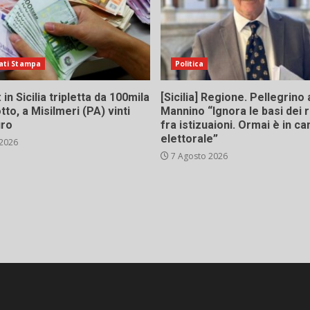
ati Stampa
Politica
in Sicilia tripletta da 100mila
[Sicilia] Regione. Pellegrino 
tto, a Misilmeri (PA) vinti
Mannino “Ignora le basi dei 
uro
fra istizuaioni. Ormai è in 
elettorale”
 2026
7 Agosto 2026