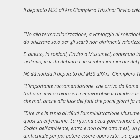
Il deputato M5S all’Ars Giampiero Trizzino: “Invito chi
“No alla termovalorizzazione, a vantaggio di soluzion
da utilizzare solo per gli scarti non altrimenti valorizza
E’ questo, in soldoni, l’invito a Musumeci, contenuto i
siciliano, in vista del varo che sembra imminente del p
Né dà notizia il deputato del M5S all’Ars, Giampiero Tr
“L’importante raccomandazione che arriva da Roma – 
tratta un invito chiaro ed inequivocabile a chiudere le 
che mai, anche alla luce dei fatti che pochi giorni fa h
“Dire che in tema di rifiuti l’amministrazione Musumec
quasi un eufemismo. La riforma della governance è spar
Codice dell’ambiente, entro e non oltre otto mesi, un p
ambientale per poi potere essere approvato. Da quan