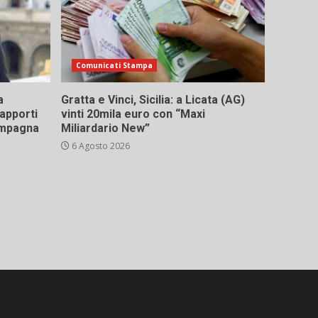
Comunicati Stampa
a
Gratta e Vinci, Sicilia: a Licata (AG)
rapporti
vinti 20mila euro con “Maxi
campagna
Miliardario New”
6 Agosto 2026