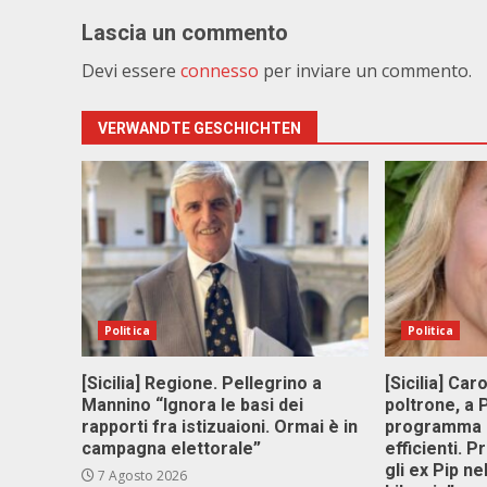
Lascia un commento
Devi essere
connesso
per inviare un commento.
VERWANDTE GESCHICHTEN
Politica
Politica
[Sicilia] Regione. Pellegrino a
[Sicilia] Car
Mannino “Ignora le basi dei
poltrone, a
rapporti fra istizuaioni. Ormai è in
programma p
campagna elettorale”
efficienti. P
gli ex Pip ne
7 Agosto 2026