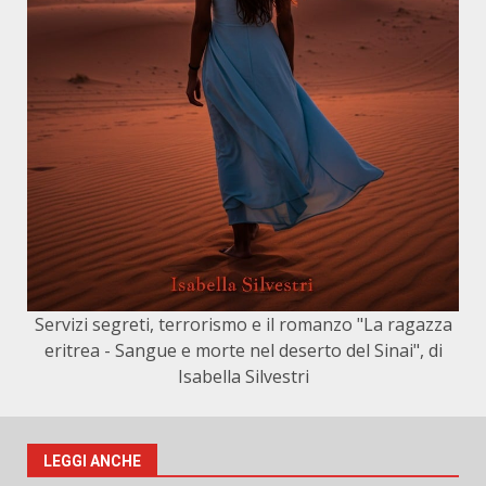
Servizi segreti, terrorismo e il romanzo "La ragazza
eritrea - Sangue e morte nel deserto del Sinai", di
Isabella Silvestri
LEGGI ANCHE