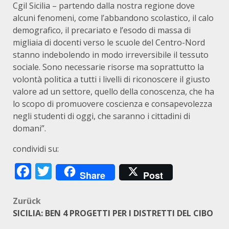
Cgil Sicilia – partendo dalla nostra regione dove
alcuni fenomeni, come l’abbandono scolastico, il calo
demografico, il precariato e l’esodo di massa di
migliaia di docenti verso le scuole del Centro-Nord
stanno indebolendo in modo irreversibile il tessuto
sociale. Sono necessarie risorse ma soprattutto la
volontà politica a tutti i livelli di riconoscere il giusto
valore ad un settore, quello della conoscenza, che ha
lo scopo di promuovere coscienza e consapevolezza
negli studenti di oggi, che saranno i cittadini di
domani”.
condividi su:
Facebook
Twitter
Share
Post
Beitragsnavigation
Zurück
SICILIA: BEN 4 PROGETTI PER I DISTRETTI DEL CIBO