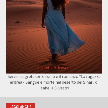
Servizi segreti, terrorismo e il romanzo "La ragazza
eritrea - Sangue e morte nel deserto del Sinai", di
Isabella Silvestri
LEGGI ANCHE