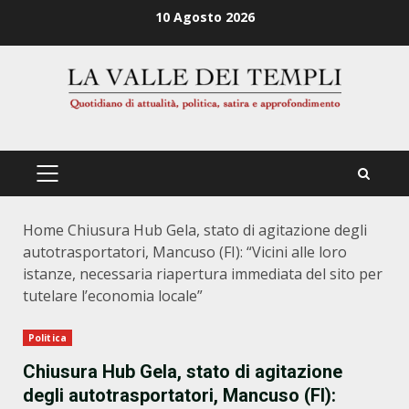
Zum
10 Agosto 2026
Inhalt
springen
PRIMÄRES
MENÜ
Home
Chiusura Hub Gela, stato di agitazione degli
autotrasportatori, Mancuso (FI): “Vicini alle loro
istanze, necessaria riapertura immediata del sito per
tutelare l’economia locale”
Politica
Chiusura Hub Gela, stato di agitazione
degli autotrasportatori, Mancuso (FI):