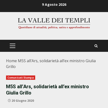
Zum
9 Agosto 2026
Inhalt
springen
PRIMÄRES
MENÜ
Home
M5S all’Ars, solidarietà all’ex ministro Giulia
Grillo
Comunicati Stampa
M5S all’Ars, solidarietà all’ex ministro
Giulia Grillo
20 Giugno 2020