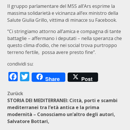
Il gruppo parlamentare del M5S all’Ars esprime la
massima solidarietà e vicinanza all’ex ministro della
Salute Giulia Grillo, vittima di minacce su Facebook.
“Ci stringiamo attorno all’amica e compagna di tante
battaglie – affermano i deputati – nella speranza che
questo clima d’odio, che nei social trova purtroppo
terreno fertile, possa avere presto fine”.
condividi su:
Facebook
Twitter
Share
Post
Beitragsnavigation
Zurück
STORIA DEI MEDITERRANEI: Città, porti e scambi
mediterranei tra l’età antica e la prima
modernità – Conosciamo un’altro degli autori,
Salvatore Bottari,