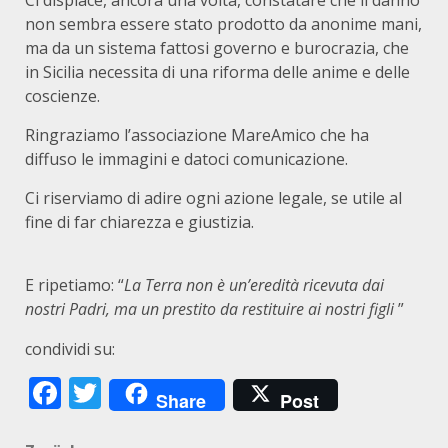
Ci dispiace, ancora una volta, constatare che il danno
non sembra essere stato prodotto da anonime mani,
ma da un sistema fattosi governo e burocrazia, che
in Sicilia necessita di una riforma delle anime e delle
coscienze.
Ringraziamo l’associazione MareAmico che ha
diffuso le immagini e datoci comunicazione.
Ci riserviamo di adire ogni azione legale, se utile al
fine di far chiarezza e giustizia.
E ripetiamo: “
La Terra non è un’eredità ricevuta dai
nostri Padri,
ma un prestito da restituire ai nostri figli
”
condividi su:
Facebook
Twitter
Share
Post