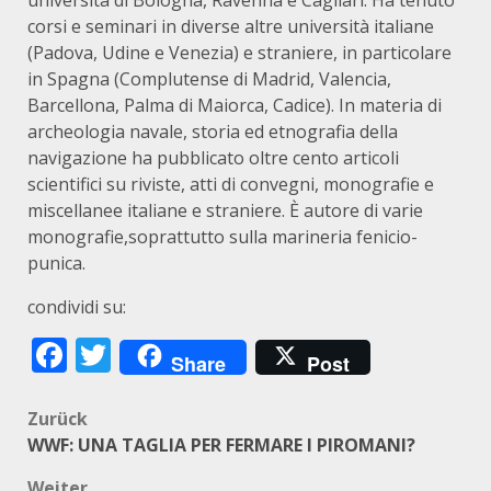
università di Bologna, Ravenna e Cagliari. Ha tenuto
corsi e seminari in diverse altre università italiane
(Padova, Udine e Venezia) e straniere, in particolare
in Spagna (Complutense di Madrid, Valencia,
Barcellona, Palma di Maiorca, Cadice). In materia di
archeologia navale, storia ed etnografia della
navigazione ha pubblicato oltre cento articoli
scientifici su riviste, atti di convegni, monografie e
miscellanee italiane e straniere. È autore di varie
monografie,soprattutto sulla marineria fenicio-
punica.
condividi su:
Facebook
Twitter
Share
Post
Beitragsnavigation
Zurück
WWF: UNA TAGLIA PER FERMARE I PIROMANI?
Weiter