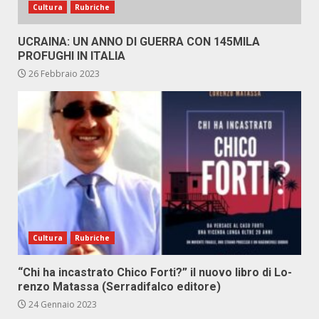
Cultura
Rubriche
UCRAINA: UN ANNO DI GUERRA CON 145MILA
PROFUGHI IN ITALIA
26 Febbraio 2023
Cultura
Rubriche
“Chi ha in­ca­stra­to Chi­co For­ti?” il nuo­vo li­bro di Lo­
ren­zo Ma­tas­sa (Ser­ra­di­fal­co edi­to­re)
24 Gennaio 2023