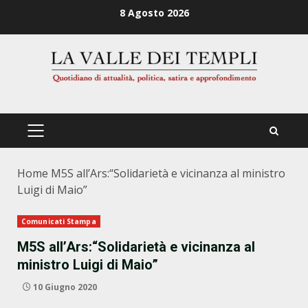
Zum
8 Agosto 2026
Inhalt
springen
PRIMÄRES
MENÜ
Home
M5S all’Ars:“Solidarietà e vicinanza al ministro
Luigi di Maio”
Comunicati Stampa
M5S all’Ars:“Solidarietà e vicinanza al
ministro Luigi di Maio”
10 Giugno 2020