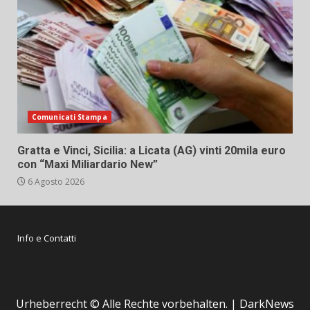
Comunicati Stampa
Gratta e Vinci, Sicilia: a Licata (AG) vinti 20mila euro
con “Maxi Miliardario New”
6 Agosto 2026
Info e Contatti
Urheberrecht © Alle Rechte vorbehalten.
|
DarkNews