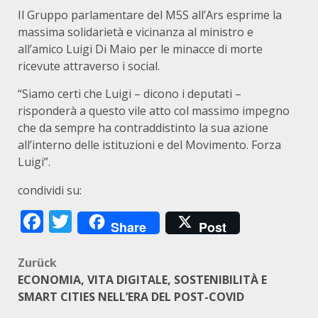
Il Gruppo parlamentare del M5S all’Ars esprime la
massima solidarietà e vicinanza al ministro e
all’amico Luigi Di Maio per le minacce di morte
ricevute attraverso i social.
“Siamo certi che Luigi – dicono i deputati –
risponderà a questo vile atto col massimo impegno
che da sempre ha contraddistinto la sua azione
all’interno delle istituzioni e del Movimento. Forza
Luigi”.
condividi su:
Facebook
Twitter
Share
Post
Beitragsnavigation
Zurück
ECONOMIA, VITA DIGITALE, SOSTENIBILITÀ E
SMART CITIES NELL’ERA DEL POST-COVID