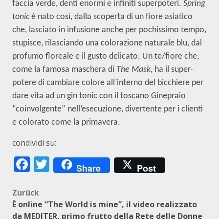
faccia verde, denti enormi e infiniti superpoteri.
Spring
tonic
è nato così, dalla scoperta di un fiore asiatico
che, lasciato in infusione anche per pochissimo tempo,
stupisce, rilasciando una colorazione naturale blu, dal
profumo floreale e il gusto delicato. Un te/fiore che,
come la famosa maschera di
The Mask
, ha il super-
potere di cambiare colore all’interno del bicchiere per
dare vita ad un gin tonic con il toscano Ginepraio
“coinvolgente” nell’esecuzione, divertente per i clienti
e colorato come la primavera.
condividi su:
Facebook
Twitter
Share
Post
Beitragsnavigation
Zurück
È online “The World is mine”, il video realizzato
da MEDITER, primo frutto della Rete delle Donne