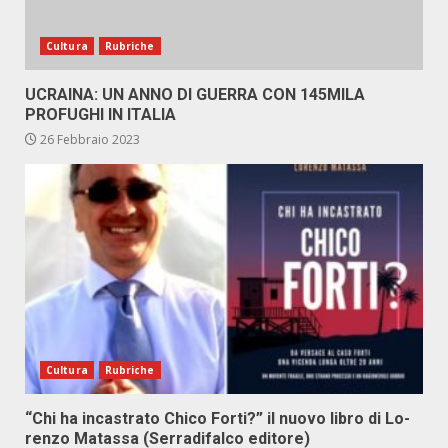
Cultura
Rubriche
UCRAINA: UN ANNO DI GUERRA CON 145MILA
PROFUGHI IN ITALIA
26 Febbraio 2023
Cultura
Rubriche
“Chi ha in­ca­stra­to Chi­co For­ti?” il nuo­vo li­bro di Lo­
ren­zo Ma­tas­sa (Ser­ra­di­fal­co edi­to­re)