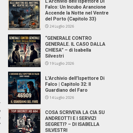
L’Archivio dell’Ispettore Di
Falco: Un Incubo Arancione
Accende la Notte nel Ventre
del Porto (Capitolo 33)
24 Luglio 2026
e
“GENERALE CONTRO
a
GENERALE. IL CASO DALLA
CHIESA” – di Isabella
Silvestri
19 Luglio 2026
L’Archivio dell’Ispettore Di
Falco | Capitolo 32: Il
Guardiano del Faro
14 Luglio 2026
r
o
COSA SCRIVEVA LA CIA SU
e
ANDREOTTI E I SERVIZI
”
SEGRETI? – DI ISABELLA
SILVESTRI