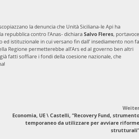
e scopiazzano la denuncia che Unità Siciliana-le Api ha
la repubblica contro l’Anas- dichiara
Salvo Fleres
, portavoc
co ed istituzionale in cui versano fin dall’ insediamento non f
lla Regione permetterebbe all’Ars ed al governo ben altri
già fatti soffiare i fondi della coesione nazionale, che
na!
Weite
Economia, UE \ Castelli, “Recovery Fund, strument
temporaneo da utilizzare per avviare riform
strutturali