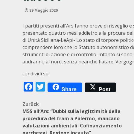
29 Maggio 2020
I partiti presenti all’Ars fanno prove di risveglio 
presentato quattro mesi addietro alla procura del
di Unità Siciliana-LeApi- Lo stato di torpore politi
comprendere loro che lo Statuto autonomistico de
strumenti di azione e di controllo. Intanto si sono 
andranno al nord, senza neanche fiatare. Vergog
condividi su:
Facebook
Twitter
Share
Post
Beitragsnavigation
Zurück
M5S all’Ars: “Dubbi sulla legittimità della
procedura del tram a Palermo, mancano
valutazioni ambientali. Cofinanziamento
parcheggi, Regione incauta”