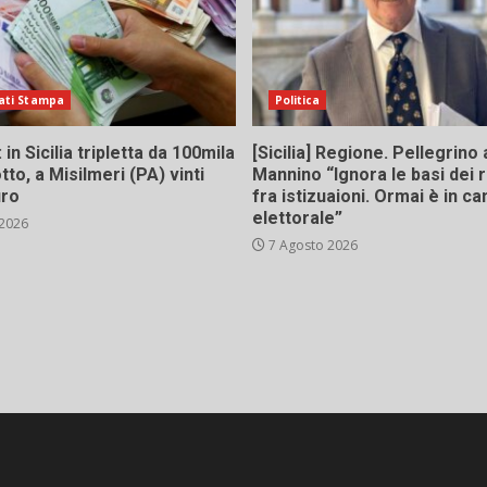
ati Stampa
Politica
in Sicilia tripletta da 100mila
[Sicilia] Regione. Pellegrino 
tto, a Misilmeri (PA) vinti
Mannino “Ignora le basi dei 
uro
fra istizuaioni. Ormai è in 
elettorale”
 2026
7 Agosto 2026