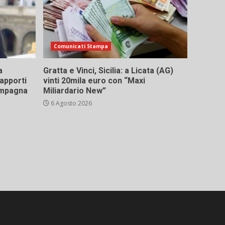
Comunicati Stampa
a
Gratta e Vinci, Sicilia: a Licata (AG)
rapporti
vinti 20mila euro con “Maxi
campagna
Miliardario New”
6 Agosto 2026