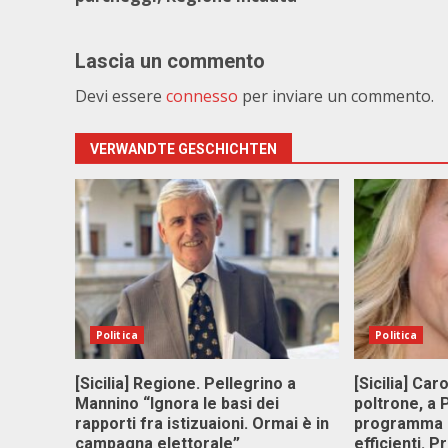
Lascia un commento
Devi essere
connesso
per inviare un commento.
VERWANDTE GESCHICHTEN
Politica
Politica
[Sicilia] Regione. Pellegrino a
[Sicilia] Car
Mannino “Ignora le basi dei
poltrone, a
rapporti fra istizuaioni. Ormai è in
programma p
campagna elettorale”
efficienti. P