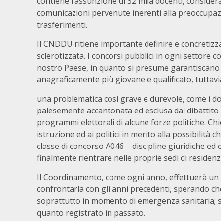
contiene l’assunzione di 32 mila docenti, consider
comunicazioni pervenute inerenti alla preoccupazio
trasferimenti.
Il CNDDU ritiene importante definire e concretizz
sclerotizzata. I concorsi pubblici in ogni settore c
nostro Paese, in quanto si presume garantiscano 
anagraficamente più giovane e qualificato, tuttav
una problematica così grave e durevole, come i doc
palesemente accantonata ed esclusa dal dibattito 
programmi elettorali di alcune forze politiche. Chi
istruzione ed ai politici in merito alla possibilità
classe di concorso A046 – discipline giuridiche ed
finalmente rientrare nelle proprie sedi di residenz
Il Coordinamento, come ogni anno, effettuerà un 
confrontarla con gli anni precedenti, sperando c
soprattutto in momento di emergenza sanitaria; 
quanto registrato in passato.