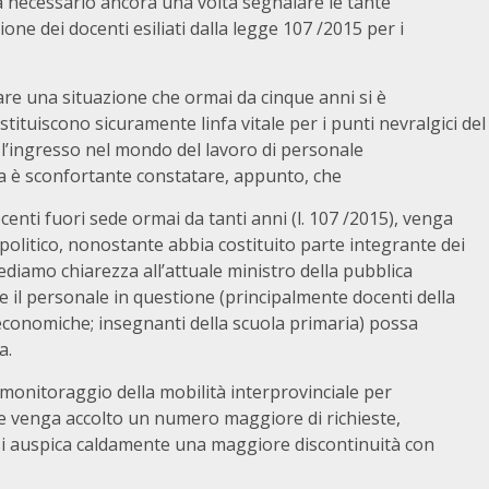
a necessario ancora una volta segnalare le tante
ne dei docenti esiliati dalla legge 107 /2015 per i
are una situazione che ormai da cinque anni si è
ostituiscono sicuramente linfa vitale per i punti nevralgici del
l’ingresso nel mondo del lavoro di personale
ia è sconfortante constatare, appunto, che
enti fuori sede ormai da tanti anni (l. 107 /2015), venga
politico, nonostante abbia costituito parte integrante dei
ediamo chiarezza all’attuale ministro della pubblica
 che il personale in questione (principalmente docenti della
 economiche; insegnanti della scuola primaria) possa
a.
monitoraggio della mobilità interprovinciale per
he venga accolto un numero maggiore di richieste,
si auspica caldamente una maggiore discontinuità con