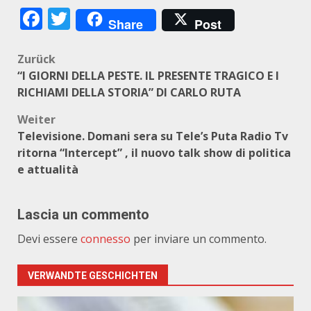
Facebook
Twitter
Share
Post
Beitragsnavigation
Zurück
“I GIORNI DELLA PESTE. IL PRESENTE TRAGICO E I
RICHIAMI DELLA STORIA” DI CARLO RUTA
Weiter
Televisione. Domani sera su Tele’s Puta Radio Tv
ritorna “Intercept” , il nuovo talk show di politica
e attualità
Lascia un commento
Devi essere
connesso
per inviare un commento.
VERWANDTE GESCHICHTEN