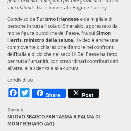
finale, di venire a Bergamo per dire grazie alla città e ai
suoi abitanti
”, ha commentato Eugene Garrihy.
Condiviso da
Turismo Irlandese
e da migliaia di
persone in tutta l’Isola di Smeraldo, apprezzato da
molte figure pubbliche del Paese, fra cui
Simon
Harris
,
ministro della salute
, il video è anche una
commovente dichiarazione d’amore nei confronti
dell’Italia e di ciò che nei secoli il Bel Paese ha fatto
per tutta l’umanità, con straordinari contributi dati
all’arte, alla scienza e alla cultura.
condividi su:
Facebook
Twitter
Share
Post
Beitragsnavigation
Zurück
NUOVO SBARCO FANTASMA A PALMA DI
MONTECHIARO (AG)