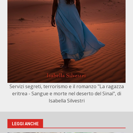
Servizi segreti, terrorismo e il romanzo "La ragazza
eritrea - Sangue e morte nel deserto del Sinai", di
Isabella Silvestri
LEGGI ANCHE