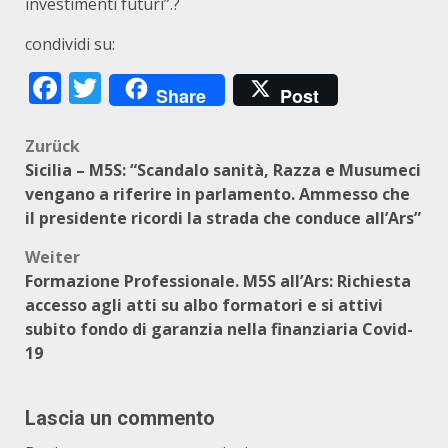
investimenti futuri”.?
condividi su:
Facebook
Twitter
Share
Post
Beitragsnavigation
Zurück
Sicilia – M5S: “Scandalo sanità, Razza e Musumeci
vengano a riferire in parlamento. Ammesso che
il presidente ricordi la strada che conduce all’Ars”
Weiter
Formazione Professionale. M5S all’Ars: Richiesta
accesso agli atti su albo formatori e si attivi
subito fondo di garanzia nella finanziaria Covid-
19
Lascia un commento