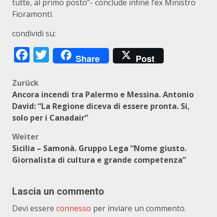
tutte, al primo posto”- conclude infine l’ex Ministro
Fioramonti.
condividi su:
Facebook
Twitter
Share
Post
Beitragsnavigation
Zurück
Ancora incendi tra Palermo e Messina. Antonio
David: “La Regione diceva di essere pronta. Si,
solo per i Canadair”
Weiter
Sicilia – Samonà. Gruppo Lega “Nome giusto.
Giornalista di cultura e grande competenza”
Lascia un commento
Devi essere
connesso
per inviare un commento.