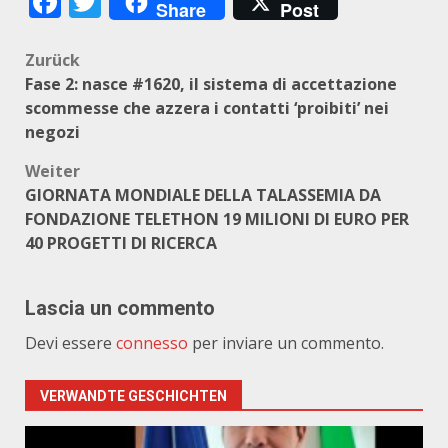
Facebook
Twitter
Share
Post
Beitragsnavigation
Zurück
Fase 2: nasce #1620, il sistema di accettazione
scommesse che azzera i contatti ‘proibiti’ nei
negozi
Weiter
GIORNATA MONDIALE DELLA TALASSEMIA DA
FONDAZIONE TELETHON 19 MILIONI DI EURO PER
40 PROGETTI DI RICERCA
Lascia un commento
Devi essere
connesso
per inviare un commento.
VERWANDTE GESCHICHTEN