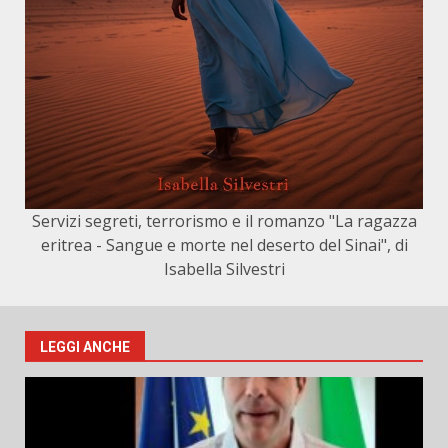
Servizi segreti, terrorismo e il romanzo "La ragazza
eritrea - Sangue e morte nel deserto del Sinai", di
Isabella Silvestri
LEGGI ANCHE