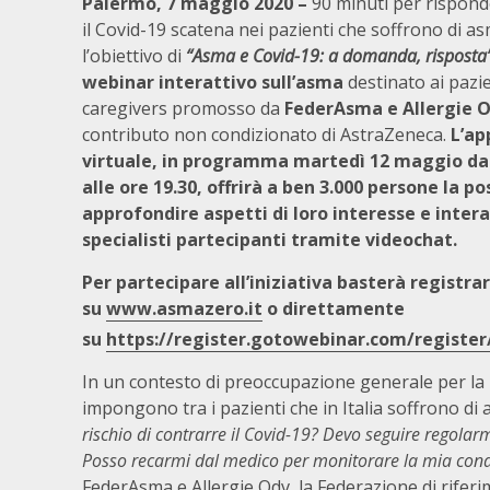
Palermo, 7 maggio 2020 –
90 minuti per rispond
il Covid-19 scatena nei pazienti che soffrono di a
l’obiettivo di
“Asma e Covid-19: a domanda, risposta
webinar interattivo
sull’asma
destinato ai pazien
caregivers promosso da
FederAsma e Allergie 
contributo non condizionato di AstraZeneca.
L’a
virtuale, in programma martedì 12 maggio dal
alle ore 19.30, offrirà a ben 3.000 persone la pos
approfondire aspetti di loro interesse e intera
specialisti partecipanti tramite videochat.
Per partecipare all’iniziativa basterà registrar
su
www.asmazero.it
o direttamente
su
https://register.gotowebinar.com/registe
In un contesto di preoccupazione generale per la
impongono tra i pazienti che in Italia soffrono di
rischio di contrarre il Covid-19? Devo seguire regolarm
Posso recarmi dal medico per monitorare la mia cond
FederAsma e Allergie Odv, la Federazione di riferim