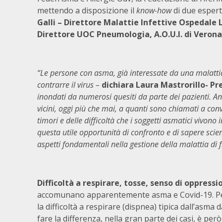
mettendo a disposizione il
know-how
di due espert
Galli – Direttore Malattie Infettive Ospedale L
Direttore UOC Pneumologia, A.O.U.I. di Verona
“Le persone con asma, già interessate da una malattia 
contrarre il virus –
dichiara Laura Mastrorillo- P
inondati da numerosi quesiti da parte dei pazienti. An
vicini, oggi più che mai, a quanti sono chiamati a con
timori e delle difficoltà che i soggetti asmatici vivon
questa utile opportunità di confronto e di sapere scien
aspetti fondamentali nella gestione della malattia di
Difficoltà a respirare, tosse, senso di oppressi
accomunano apparentemente asma e Covid-19. Per i 
la difficoltà a respirare (dispnea) tipica dall’asma
fare la differenza, nella gran parte dei casi, è per