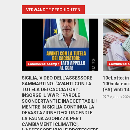
VERWANDTE GESCHICHTEN
Comunicati Stampa
Comunicati 
SICILIA, VIDEO DELL’ASSESSORE
10eLotto: in 
SAMMARTINO: “AVANTI CON LA
100mila euro
TUTELA DEI CACCIATORI”.
(PA) vinti 1
INSORGE IL WWF: “PAROLE
7 Agosto 202
SCONCERTANTI E INACCETTABILI!
MENTRE IN SICILIA CONTINUA LA
DEVASTAZIONE DEGLI INCENDI E
LA FAUNA AGONIZZA PER I
CAMBIAMENTI CLIMATICI,