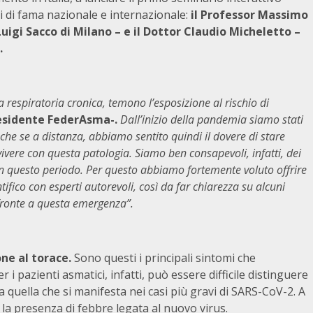
i di fama nazionale e internazionale:
il Professor Massimo
uigi Sacco di Milano – e il Dottor Claudio Micheletto –
.
respiratoria cronica, temono l’esposizione al rischio di
residente FederAsma-.
Dall’inizio della pandemia siamo stati
che se a distanza, abbiamo sentito quindi il dovere di stare
vivere con questa patologia. Siamo ben consapevoli, infatti, dei
o in questo periodo. Per questo abbiamo fortemente voluto offrire
tifico con esperti autorevoli, così da far chiarezza su alcuni
 fronte a questa emergenza”.
one al torace.
Sono questi i principali sintomi che
pazienti asmatici, infatti, può essere difficile distinguere
 da quella che si manifesta nei casi più gravi di SARS-CoV-2. A
ò la presenza di febbre legata al nuovo virus.