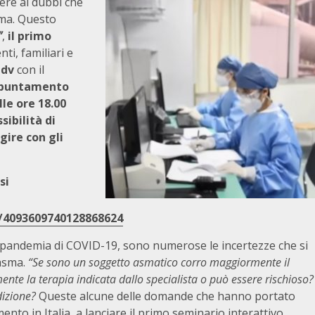
ere ai dubbi che
sma. Questo
”
,
il
primo
ti, familiari e
Odv
con il
ppuntamento
le ore 18.00
sibilità di
gire con gli
si
r/4093609740128868624
 pandemia di COVID-19, sono numerose le incertezze che si
 asma.
“Se sono un soggetto asmatico corro maggiormente il
ente la terapia indicata dallo specialista o può essere rischioso?
izione?
Queste alcune delle domande che hanno portato
ento in Italia, a lanciare il primo seminario interattivo