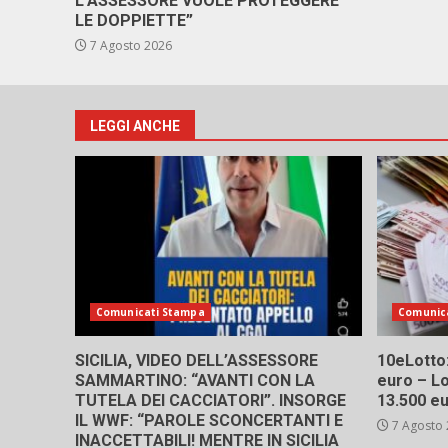
L’ASSESSORE VUOLE PROTEGGERE
LE DOPPIETTE”
7 Agosto 2026
LEGGI ANCHE
Comunicati Stampa
Comunic
SICILIA, VIDEO DELL’ASSESSORE
10eLotto: 
SAMMARTINO: “AVANTI CON LA
euro – Lo
TUTELA DEI CACCIATORI”. INSORGE
13.500 e
IL WWF: “PAROLE SCONCERTANTI E
7 Agosto
INACCETTABILI! MENTRE IN SICILIA