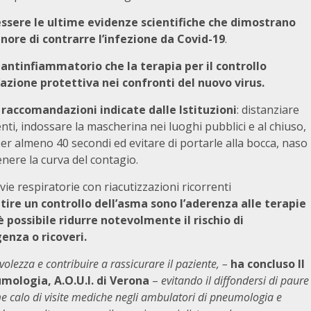
essere le ultime evidenze scientifiche che dimostrano
nore di contrarre l’infezione da Covid-19
.
ntinfiammatorio che la terapia per il controllo
azione protettiva nei confronti del nuovo virus.
e raccomandazioni indicate dalle Istituzioni
: distanziare
enti, indossare la mascherina nei luoghi pubblici e al chiuso,
r almeno 40 secondi ed evitare di portarle alla bocca, naso
nere la curva del contagio.
ie respiratorie con riacutizzazioni ricorrenti
tire un controllo dell’asma sono l’aderenza alle terapie
 è possibile ridurre notevolmente il rischio di
enza o ricoveri.
lezza e contribuire a rassicurare il paziente, –
ha concluso Il
ologia, A.O.U.I. di Verona
–
evitando il diffondersi di paure
e calo di visite mediche negli ambulatori di pneumologia e