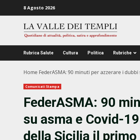
Zum
8 Agosto 2026
Inhalt
springen
Rubrica Salute
Cultura
Politica
Rubriche
Home
FederASMA: 90 minuti per azzerare i dubbi su
Comunicati Stampa
FederASMA: 90 minut
su asma e Covid-19.
della Sicilia il prim