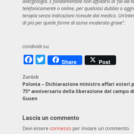
allergologia. È fondamentale non affidarsi al ‘fai-da-t
telefonicamente o online, per qualsiasi dubbio o aggr
terapia senza indicazioni ricevute dal medico. Un’inte
di più per quelle forme di asma moderato-grave”.
condividi su:
Facebook
Twitter
Share
Post
Beitragsnavigation
Zurück
Polonia – Dichiarazione ministro affari esteri 
75° anniversario della liberazione del campo d
Gusen
Lascia un commento
Devi essere
connesso
per inviare un commento.