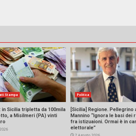
ati Stampa
Politica
in Sicilia tripletta da 100mila
[Sicilia] Regione. Pellegrino 
tto, a Misilmeri (PA) vinti
Mannino “Ignora le basi dei 
uro
fra istizuaioni. Ormai è in 
elettorale”
 2026
7 Agosto 2026