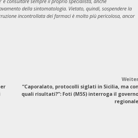
e’ e consultare sempre il proprio specialista, anche
avamento della sintomatologia. Vietato, quindi, sospendere la
rruzione incontrollata dei farmaci è molto più pericolosa, ancor
Weite
per
“Caporalato, protocolli siglati in Sicilia, ma co
i
quali risultati?”: Foti (M5S) interroga il govern
regional